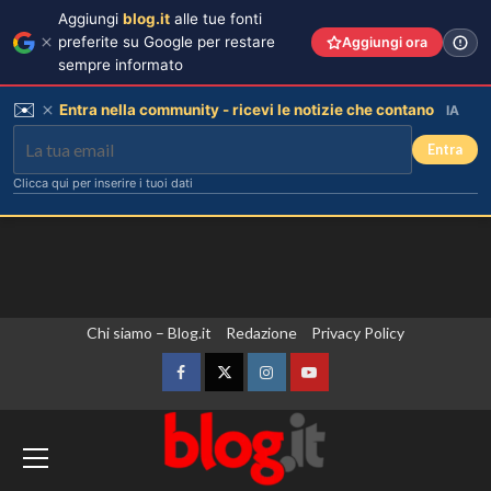
Aggiungi
blog.it
alle tue fonti
preferite su Google per restare
Aggiungi ora
sempre informato
✉️
Entra nella community - ricevi le notizie che contano
IA
Entra
Clicca qui per inserire i tuoi dati
Vai
Chi siamo – Blog.it
Redazione
Privacy Policy
al
contenuto
Facebook
Twitter
Instagram
YouTube