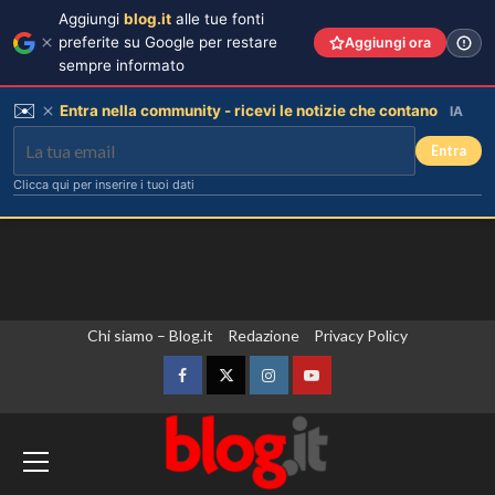
Aggiungi
blog.it
alle tue fonti
preferite su Google per restare
Aggiungi ora
sempre informato
✉️
Entra nella community - ricevi le notizie che contano
IA
Entra
Clicca qui per inserire i tuoi dati
Vai
Chi siamo – Blog.it
Redazione
Privacy Policy
al
contenuto
Facebook
Twitter
Instagram
YouTube