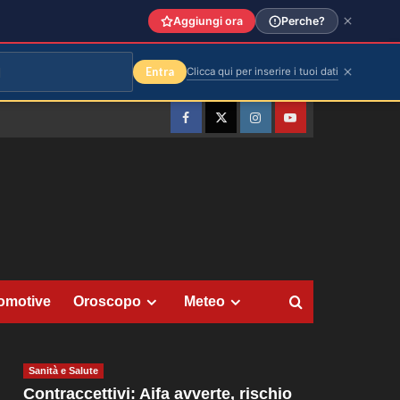
Aggiungi ora
Perche?
Entra
Clicca qui per inserire i tuoi dati
Facebook
Twitter
Instagram
YouTube
omotive
Oroscopo
Meteo
Sanità e Salute
Contraccettivi: Aifa avverte, rischio