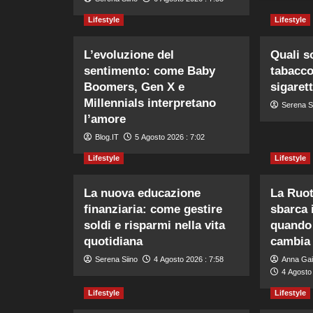
Lifestyle
Lifestyle
L’evoluzione del
Quali s
sentimento: come Baby
tabacco
Boomers, Gen X e
sigarett
Millennials interpretano
Serena S
l’amore
Blog.IT
5 Agosto 2026 : 7:02
Lifestyle
Lifestyle
La nuova educazione
La Ruot
finanziaria: come gestire
sbarca 
soldi e risparmi nella vita
quando 
quotidiana
cambia 
Serena Siino
4 Agosto 2026 : 7:58
Anna Gai
4 Agosto 
Lifestyle
Lifestyle