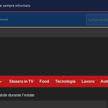
are sempre informato
etwork
Stasera in TV
Food
Tecnologia
Lavoro
Aut
alute durante l’estate