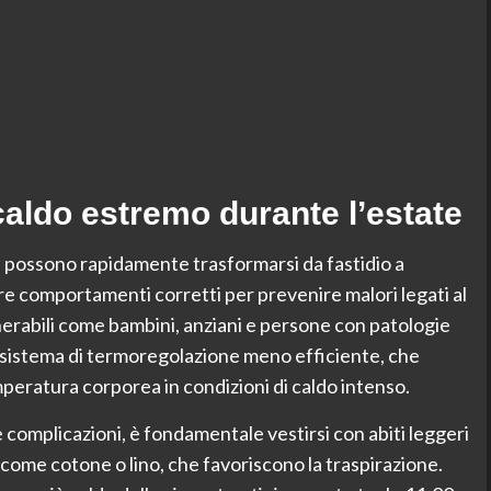
aldo estremo durante l’estate
e possono rapidamente trasformarsi da fastidio a
re comportamenti corretti per prevenire malori legati al
nerabili come bambini, anziani e persone con patologie
 sistema di termoregolazione meno efficiente, che
mperatura corporea in condizioni di caldo intenso.
tre complicazioni, è fondamentale vestirsi con abiti leggeri
i come cotone o lino, che favoriscono la traspirazione.