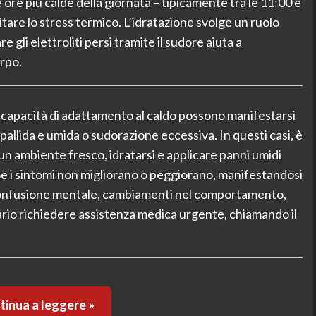
e ore più calde della giornata – tipicamente tra le 11:00 e
mitare lo stress termico. L’idratazione svolge un ruolo
gli elettroliti persi tramite il sudore aiuta a
orpo.
te capacità di adattamento al caldo possono manifestarsi
pallida e umida o sudorazione eccessiva. In questi casi, è
un ambiente fresco, idratarsi e applicare panni umidi
 Se i sintomi non migliorano o peggiorano, manifestandosi
 confusione mentale, cambiamenti nel comportamento,
sario richiedere assistenza medica urgente, chiamando il
inua a leggere »