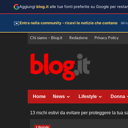
Aggiungi
blog.it
alle tue fonti preferite su Google per rest
✉️
Entra nella community - ricevi le notizie che contano
IA
N
Vai
Chi siamo – Blog.it
Redazione
Privacy Policy
al
contenuto
Home
News
Lifestyle
Donna
13 rischi estivi da evitare per proteggere la tua s
Lifestyle