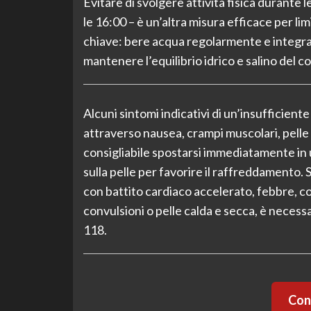
Evitare di svolgere attività fisica durante l
le 16:00 – è un’altra misura efficace per li
chiave: bere acqua regolarmente e integrare 
mantenere l’equilibrio idrico e salino del c
Alcuni sintomi indicativi di un’insufficien
attraverso nausea, crampi muscolari, pelle 
consigliabile spostarsi immediatamente in 
sulla pelle per favorire il raffreddamento.
con battito cardiaco accelerato, febbre,
convulsioni o pelle calda e secca, è neces
118.
Cont