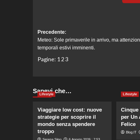
Navigazione
Precedente:
Meteo: Sole primaverile in arrivo, ma attenzion
articolo
temporali estivi imminenti.
Pagine:
1
2
3
Sapevi che…
Lifestyle
Lifestyle
Viaggiare low cost: nuove
Cinque 
strategie per scoprire il
per Un 
mondo senza spendere
Felice
troppo
Blog.IT
Serena Siino
6 Agosto 2026 : 7:53