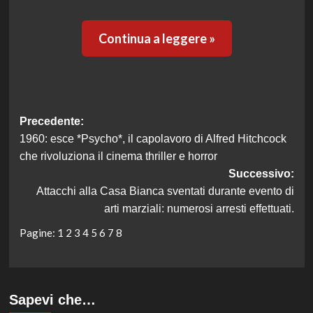
Continua a leggere »
Navigazione
Precedente:
1960: esce *Psycho*, il capolavoro di Alfred Hitchcock
articolo
che rivoluziona il cinema thriller e horror
Successivo:
Attacchi alla Casa Bianca sventati durante evento di
arti marziali: numerosi arresti effettuati.
Pagine:
1
2
3
4
5
6
7
8
Sapevi che…