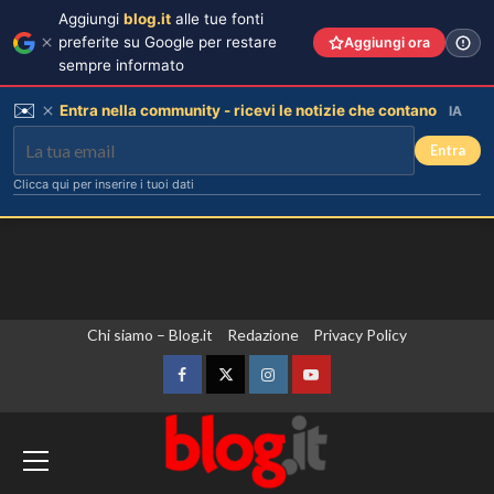
Aggiungi
blog.it
alle tue fonti
preferite su Google per restare
Aggiungi ora
sempre informato
✉️
Entra nella community - ricevi le notizie che contano
IA
Entra
Clicca qui per inserire i tuoi dati
Vai
Chi siamo – Blog.it
Redazione
Privacy Policy
al
contenuto
Facebook
Twitter
Instagram
YouTube