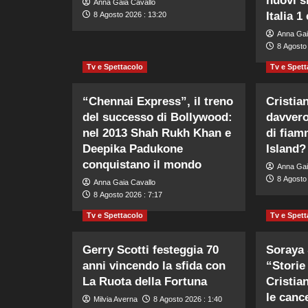
nuovi s
Anna Gaia Cavallo
Italia 1
8 Agosto 2026 : 13:20
Anna Gai
8 Agosto 
Tv e Spettacolo
Tv e Spett
“Chennai Express”, il treno
Cristia
del successo di Bollywood:
davvero
nel 2013 Shah Rukh Khan e
di fiam
Deepika Padukone
Island?
conquistano il mondo
Anna Gai
8 Agosto 
Anna Gaia Cavallo
8 Agosto 2026 : 7:17
Tv e Spettacolo
Tv e Spett
Gerry Scotti festeggia 70
Soraya 
anni vincendo la sfida con
“Storie
La Ruota della Fortuna
Cristia
le canc
Milvia Averna
8 Agosto 2026 : 1:40