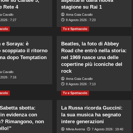
how su Canale 5,
aspettarsi dalla nuova
 e Rete 4
stagione su Rai 1
a Cavallo
Anna Gaia Cavallo
2026 : 7:27
8 Agosto 2026 : 7:23
acolo
Tv e Spettacolo
n e Soraya: è
Beatles, la foto di Abbey
 scoppiato il ritorno
Road che entrò nella storia:
ma dopo Temptation
nel 1969 nasce una delle
copertine più iconiche del
rock
a Cavallo
2026 : 7:16
Anna Gaia Cavallo
8 Agosto 2026 : 7:13
acolo
Tv e Spettacolo
Sabetta sbotta:
La Russa ricorda Guccini:
 in evidenza con
la sua musica ha segnato
n? Rimangono, non
intere generazioni
ello!”
Milvia Averna
7 Agosto 2026 : 19:40