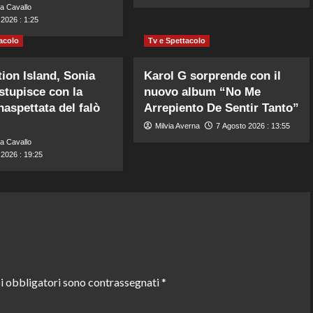
a Cavallo
2026 : 1:25
acolo
Tv e Spettacolo
ion Island, Sonia
Karol G sorprende con il
 stupisce con la
nuovo album “No Me
naspettata del falò
Arrepiento De Sentir Tanto”
Milvia Averna
7 Agosto 2026 : 13:55
a Cavallo
 2026 : 19:25
i obbligatori sono contrassegnati
*