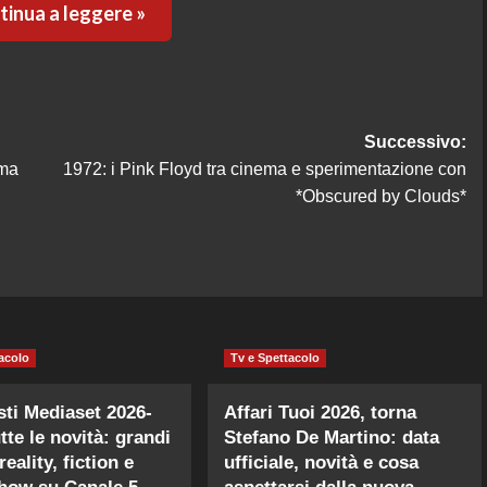
inua a leggere »
Successivo:
 ma
1972: i Pink Floyd tra cinema e sperimentazione con
*Obscured by Clouds*
acolo
Tv e Spettacolo
sti Mediaset 2026-
Affari Tuoi 2026, torna
tte le novità: grandi
Stefano De Martino: data
 reality, fiction e
ufficiale, novità e cosa