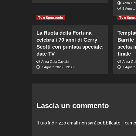
Anna Gai
8 Agosto 
Tv e Spettacolo
Tv e Spett
La Ruota della Fortuna
Temptat
celebra i 70 anni di Gerry
Barrile
Scotti con puntata speciale:
scelta i
date TV
finale
Anna Gaia Cavallo
Anna Gai
7 Agosto 2026 : 19:30
7 Agosto
Lascia un commento
Il tuo indirizzo email non sarà pubblicato.
I camp