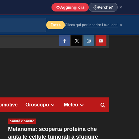
Aggiungi ora
Perche?
Entra
Clicca qui per inserire i tuoi dati
Facebook
Twitter
Instagram
YouTube
omotive
Oroscopo
Meteo
Sanità e Salute
Melanoma: scoperta proteina che
aiuta le cellule tumorali a sfuggire