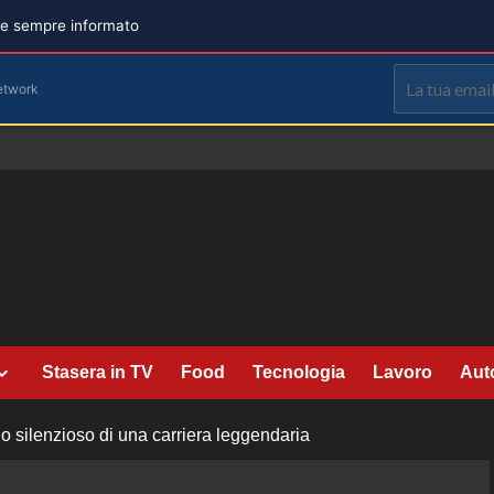
are sempre informato
etwork
Stasera in TV
Food
Tecnologia
Lavoro
Aut
io silenzioso di una carriera leggendaria