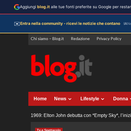
Aggiungi
blog.it
alle tue fonti preferite su Google per rest
✉️
Entra nella community - ricevi le notizie che contano
IA
N
Vai
Chi siamo – Blog.it
Redazione
Privacy Policy
al
contenuto
Home
News
Lifestyle
Donna
1969: Elton John debutta con *Empty Sky*, l’iniz
Tv e Spettacolo