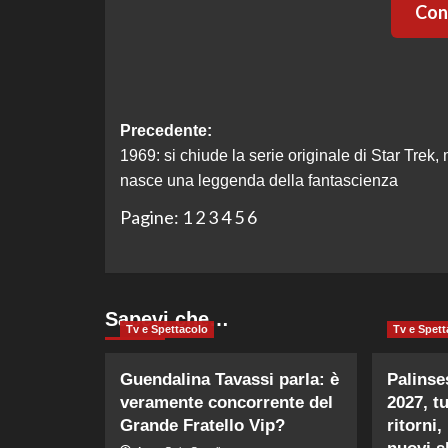
Cont
Navigazione
Precedente:
1969: si chiude la serie originale di Star Trek,
articolo
nasce una leggenda della fantascienza
Pagine:
1
2
3
4
5
6
Sapevi che…
Tv e Spettacolo
Tv e Spett
Guendalina Tavassi parla: è
Palinse
veramente concorrente del
2027, tu
Grande Fratello Vip?
ritorni,