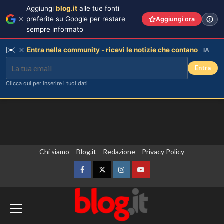
Aggiungi
blog.it
alle tue fonti
preferite su Google per restare
Aggiungi ora
sempre informato
✉️
Entra nella community - ricevi le notizie che contano
IA
Entra
Clicca qui per inserire i tuoi dati
Vai
Chi siamo – Blog.it
Redazione
Privacy Policy
al
contenuto
Facebook
Twitter
Instagram
YouTube