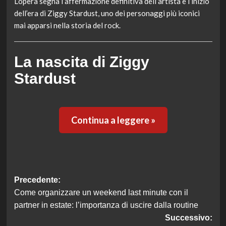
L’opera segna l’affermazione definitiva dell’artista e l’inizio
dell’era di Ziggy Stardust, uno dei personaggi più iconici
mai apparsi nella storia del rock.
La nascita di Ziggy
Stardust
Continua a leggere »
Navigazione
Precedente:
Come organizzare un weekend last minute con il
articolo
partner in estate: l’importanza di uscire dalla routine
Successivo: