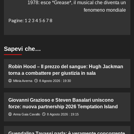
1978: esce *Grease*, il musical che diventa un
fenomeno mondiale
Pagine:
1
2
3
4
5
6
7
8
Sapevi che…
Robin Hood – Il prezzo del sangue: Hugh Jackman
torna a combattere per giustizia in sala
Milvia Averna
8 Agosto 2026 : 19:30
Giovanni Grazioso e Steven Basalari uniscono
forze: nuova partnership 2026 Temptation Island
Anna Gaia Cavallo
8 Agosto 2026 : 19:15
Guendalina Tavassi parla: è veramente concorrente