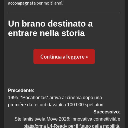
accompagnata per molti anni.
Un brano destinato a
entrare nella storia
Continua a leggere »
Navigazione
Precedente:
1995: *Pocahontas* arriva al cinema dopo una
articolo
première da record davanti a 100.000 spettatori
Successivo:
Stellantis svela Move 2026: innovativa connettività e
piattaforma L4-Ready per il futuro della mobilità.