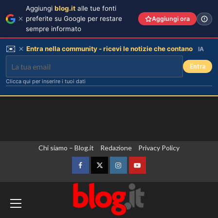
Aggiungi
blog.it
alle tue fonti
preferite su Google per restare
Aggiungi ora
sempre informato
✉️
Entra nella community - ricevi le notizie che contano
IA
Entra
Clicca qui per inserire i tuoi dati
Vai
Chi siamo – Blog.it
Redazione
Privacy Policy
al
contenuto
Facebook
Twitter
Instagram
YouTube