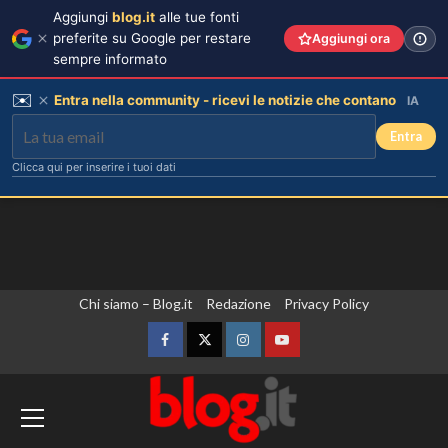
Aggiungi
blog.it
alle tue fonti
preferite su Google per restare
Aggiungi ora
sempre informato
✉️
Entra nella community - ricevi le notizie che contano
IA
Entra
Clicca qui per inserire i tuoi dati
Vai
Chi siamo – Blog.it
Redazione
Privacy Policy
al
contenuto
Facebook
Twitter
Instagram
YouTube