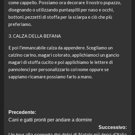
come cappello. Possiamo ora decorare il nostro pupazzo,
disegnando o utilizzando puntaspilli per naso e occhi,
bottoni, pezzetti di stoffa per la sciarpa e ciò che più
preferiamo.
3. CALZA DELLA BEFANA
E poi l’immancabile calza da appendere. Scegliamo un
calzino carino, magari colorato, applichiamoci un gancio
magari di stoffa cucito e poi applichiamo le lettere di
pannolenci per personalizzarlo col nome oppure se
sappiamo ricamare possiamo farlo a mano.
Navigazione
Precedente:
Cani e gatti pronti per andare a dormire
articolo
Successivo:
Un tour alla scoperta dei dolci di Natale più tipici d’Italia