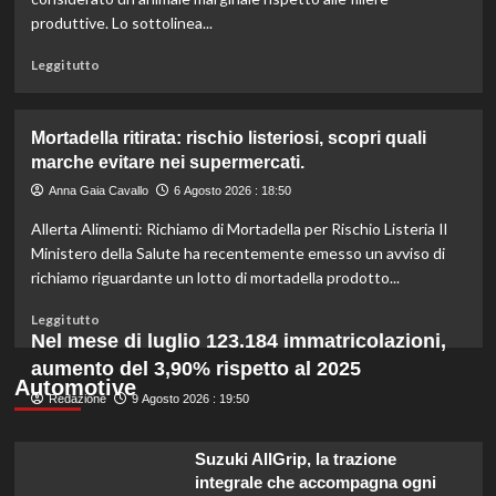
l’organico
produttive. Lo sottolinea...
per
certificazioni
Leggi
Leggi tutto
più
di
rigorose.
più
su
Mortadella ritirata: rischio listeriosi, scopri quali
Il
marche evitare nei supermercati.
cavallo:
una
Anna Gaia Cavallo
6 Agosto 2026 : 18:50
risorsa
Allerta Alimenti: Richiamo di Mortadella per Rischio Listeria Il
indispensabile
per
Ministero della Salute ha recentemente emesso un avviso di
l’agricoltura
richiamo riguardante un lotto di mortadella prodotto...
moderna
e
Leggi
Leggi tutto
sostenibile.
di
Nel mese di luglio 123.184 immatricolazioni,
più
aumento del 3,90% rispetto al 2025
su
Automotive
Redazione
Mortadella
9 Agosto 2026 : 19:50
ritirata:
rischio
Suzuki AllGrip, la trazione
listeriosi,
integrale che accompagna ogni
scopri