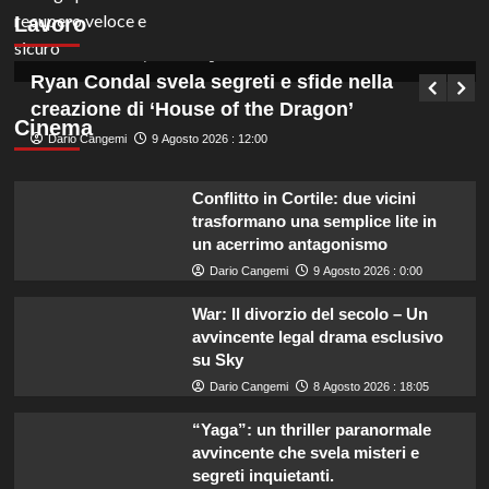
assunzioni a tempo indeterminato, scopri i
Lavoro
dettagli!
Germana Bevilacqua
10 Agosto 2026 : 6:40
Ryan Condal svela segreti e sfide nella
creazione di ‘House of the Dragon’
Cinema
Dario Cangemi
9 Agosto 2026 : 12:00
Conflitto in Cortile: due vicini
trasformano una semplice lite in
un acerrimo antagonismo
Dario Cangemi
9 Agosto 2026 : 0:00
War: Il divorzio del secolo – Un
avvincente legal drama esclusivo
su Sky
Dario Cangemi
8 Agosto 2026 : 18:05
“Yaga”: un thriller paranormale
avvincente che svela misteri e
segreti inquietanti.