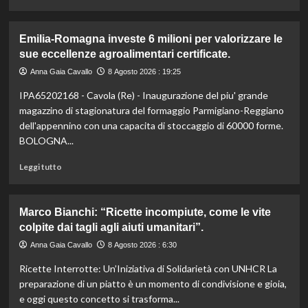
di
più
su
Emilia-Romagna investe 6 milioni per valorizzare le
Liguria
sue eccellenze agroalimentari certificate.
lancia
bandi
Anna Gaia Cavallo
8 Agosto 2026 : 19:25
agricoltura:
IPA65202168 - Cavola (Re) - Inaugurazione del piu' grande
24,4
milioni
magazzino di stagionatura del formaggio Parmigiano-Reggiano
per
dell'appennino con una capacita di stoccaggio di 60000 forme.
sostenere
BOLOGNA...
il
settore.
Leggi
Leggi tutto
Scopri
di
i
più
dettagli!
su
Marco Bianchi: “Ricette incompiute, come le vite
Emilia-
colpite dai tagli agli aiuti umanitari”.
Romagna
investe
Anna Gaia Cavallo
8 Agosto 2026 : 6:30
6
Ricette Interrotte: Un’Iniziativa di Solidarietà con UNHCR La
milioni
per
preparazione di un piatto è un momento di condivisione e gioia,
valorizzare
e oggi questo concetto si trasforma...