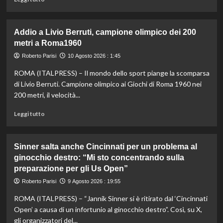
di
più
su
Addio a Livio Berruti, campione olimpico dei 200
Letture
metri a Roma1960
domenicali
e
Roberto Parisi
10 Agosto 2026 : 1:45
zuzzurelloni:
ROMA (ITALPRESS) – Il mondo dello sport piange la scomparsa
Malagò,
è
di Livio Berruti. Campione olimpico ai Giochi di Roma 1960 nei
l’ora
200 metri, il velocità...
di
colpire
Leggi
Leggi tutto
/
di
di
più
Italo
su
Sinner salta anche Cincinnati per un problema al
Cucci
Addio
ginocchio destro: “Mi sto concentrando sulla
a
preparazione per gli Us Open”
Livio
Berruti,
Roberto Parisi
9 Agosto 2026 : 19:55
campione
olimpico
ROMA (ITALPRESS) – “Jannik Sinner si è ritirato dal ‘Cincinnati
dei
Open’ a causa di un infortunio al ginocchio destro”. Così, su X,
200
gli organizzatori del...