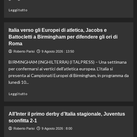
metri
a
Leggi
Leggi tutto
Roma1960
di
più
su
Italia verso gli Europei di atletica, Jacobs e
Sinner
Battocletti a Birmingham per difendere gli ori di
salta
Roma
anche
Cincinnati
Roberto Parisi
9 Agosto 2026 : 13:50
per
un
BIRMINGHAM (INGHILTERRA) (ITALPRESS) – Una settimana
problema
per confermarsi ai vertici dell’atletica europea. L’Italia si
al
presenta ai Campionati Europei di Birmingham, in programma da
ginocchio
lunedì 10...
destro:
“Mi
Leggi
Leggi tutto
sto
di
concentrando
più
sulla
su
All’Inter il primo derby d’Italia stagionale, Juventus
preparazione
Italia
per
sconfitta 2-1
verso
gli
gli
Roberto Parisi
9 Agosto 2026 : 8:00
Us
Europei
Open”