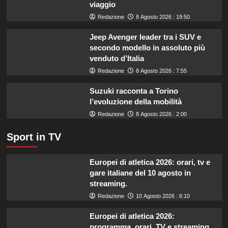
viaggio
quali
marche
Redazione
8 Agosto 2026 : 19:50
evitare
nei
Jeep Avenger leader tra i SUV e
supermercati.
secondo modello in assoluto più
venduto d’Italia
Redazione
8 Agosto 2026 : 7:55
Suzuki racconta a Torino
l’evoluzione della mobilità
Redazione
8 Agosto 2026 : 2:00
Sport in TV
Europei di atletica 2026: orari, tv e
gare italiane del 10 agosto in
streaming.
Redazione
10 Agosto 2026 : 6:10
Europei di atletica 2026:
programma, orari, TV e streaming