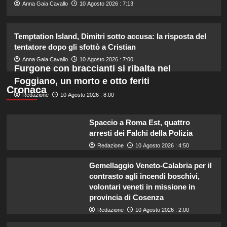
2
Anna Gaia Cavallo
10 Agosto 2026 : 7:13
Chiara Ferragni incanta Formentera:
Temptation Island, Dimitri sotto accusa: la risposta del
scatti esclusivi della sua vacanza da
tentatore dopo gli sfottò a Cristian
sogno.
3
Anna Gaia Cavallo
10 Agosto 2026 : 7:00
Furgone con braccianti si ribalta nel
Foggiano, un morto e otto feriti
Cronaca
Chiara Ferragni risponde agli haters:
Redazione
10 Agosto 2026 : 8:00
i suoi figli e le critiche sul peso.
4
Spaccio a Roma Est, quattro
arresti dei Falchi della Polizia
Redazione
10 Agosto 2026 : 4:50
William e Kate: le loro destinazioni
di vacanza preferite svelate!
Gemellaggio Veneto-Calabria per il
5
contrasto agli incendi boschivi,
volontari veneti in missione in
provincia di Cosenza
Redazione
10 Agosto 2026 : 2:00