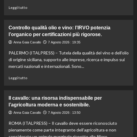
le
sue
Leggi
Leggi tutto
eccellenze
di
agroalimentari
più
certificate.
su
Controllo qualità olio e vino: l’IRVO potenzia
Marco
l’organico per certificazioni più rigorose.
Bianchi:
“Ricette
Anna Gaia Cavallo
7 Agosto 2026 : 19:35
incompiute,
PALERMO (ITALPRESS) – Tutela della qualità del vino e dell’olio
come
le
di origine siciliana, supporto alle imprese, ricerca e impulso sui
vite
mercati nazionali e internazionali. Sono...
colpite
dai
Leggi
Leggi tutto
tagli
di
agli
più
aiuti
su
Il cavallo: una risorsa indispensabile per
umanitari”.
Controllo
l’agricoltura moderna e sostenibile.
qualità
olio
Anna Gaia Cavallo
7 Agosto 2026 : 13:50
e
ROMA (ITALPRESS) – Il cavallo deve essere riconosciuto
vino:
l’IRVO
pienamente come parte integrante dell’agricoltura e non
potenzia
considerato un animale marginale rispetto alle filiere