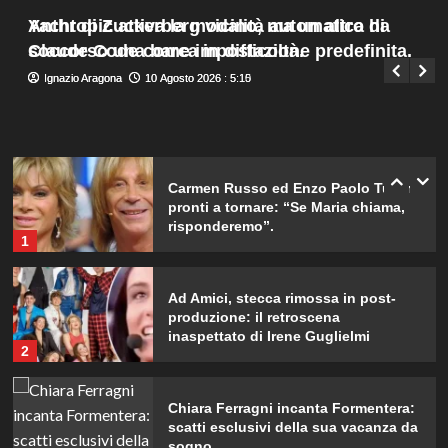
Menu
4
Yacht di Zuckerberg vicino, ma un altro ha
Anthropic attiva la modalità automatica di
Giuseppe Recca
10 Agosto 2026 : 7:30
principale
soccorso una barca in difficoltà.
Claude Code come impostazione predefinita.
Ignazio Aragona
Ignazio Aragona
10 Agosto 2026 : 5:15
10 Agosto 2026 : 5:10
William e Kate: le loro destinazioni
di vacanza preferite svelate!
5
Carmen Russo ed Enzo Paolo Turchi
pronti a tornare: “Se Maria chiama,
risponderemo”.
1
Ad Amici, stecca rimossa in post-
produzione: il retroscena
inaspettato di Irene Guglielmi
2
Chiara Ferragni incanta Formentera:
scatti esclusivi della sua vacanza da
sogno.