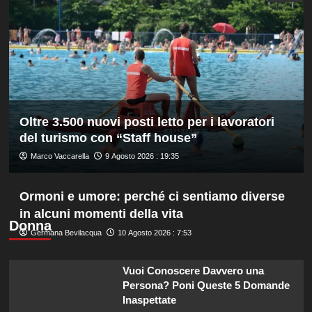
quarti
a
Montreal,
Borges
battuto
in
rimonta
Oltre 3.500 nuovi posti letto per i lavoratori
del turismo con “Staff house”
Marco Vaccarella
9 Agosto 2026 : 19:35
Ormoni e umore: perché ci sentiamo diverse
in alcuni momenti della vita
Donna
Germana Bevilacqua
10 Agosto 2026 : 7:53
Vuoi Conoscere Davvero una
Persona? Poni Queste 5 Domande
Inaspettate