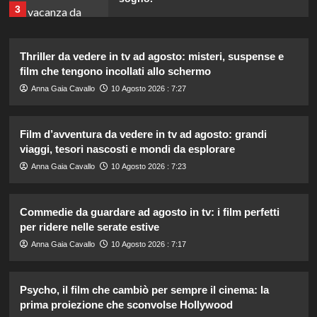
3
Thriller da vedere in tv ad agosto: misteri, suspense e
Chiara Ferragni risponde agli haters:
i suoi figli e le critiche sul peso.
film che tengono incollati allo schermo
4
Anna Gaia Cavallo
10 Agosto 2026 : 7:27
Film d’avventura da vedere in tv ad agosto: grandi
William e Kate: le loro destinazioni
di vacanza preferite svelate!
viaggi, tesori nascosti e mondi da esplorare
5
Anna Gaia Cavallo
10 Agosto 2026 : 7:23
Carmen Russo ed Enzo Paolo Turchi
Commedie da guardare ad agosto in tv: i film perfetti
pronti a tornare: “Se Maria chiama,
per ridere nelle serate estive
risponderemo”.
1
Anna Gaia Cavallo
10 Agosto 2026 : 7:17
Ad Amici, stecca rimossa in post-
Psycho, il film che cambiò per sempre il cinema: la
produzione: il retroscena
prima proiezione che sconvolse Hollywood
inaspettato di Irene Guglielmi