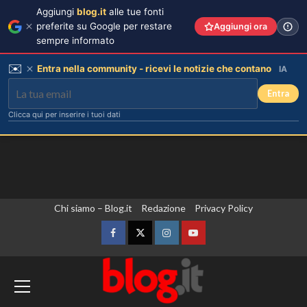
Aggiungi
blog.it
alle tue fonti
preferite su Google per restare
Aggiungi ora
sempre informato
✉️
Entra nella community - ricevi le notizie che contano
IA
Entra
Clicca qui per inserire i tuoi dati
Vai
Chi siamo – Blog.it
Redazione
Privacy Policy
Chiara Ferragni incanta Formentera:
scatti esclusivi della sua vacanza da
al
sogno.
contenuto
Facebook
Twitter
Instagram
YouTube
3
Iran, Araqchi “Un accordo con l’Oman su
Hormuz è vicino”. Nave colpita da un
Chiara Ferragni risponde agli haters:
proiettile nello Stretto
i suoi figli e le critiche sul peso.