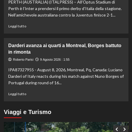
PERTH (AUSTRALIA) (ITALPRESS) – All’Optus Stadium di
di
atletica,
Perth è l’Inter a prendersi il primo derby d’Italia della stagione.
Jacobs
Nell’amichevole australiana contro la Juventus finisce 2-1...
e
Battocletti
Leggi
Leggi tutto
a
di
Birmingham
più
per
su
Darderi avanza ai quarti a Montreal, Borges battuto
difendere
All’Inter
in rimonta
gli
il
ori
primo
Roberto Parisi
9 Agosto 2026 : 1:55
di
derby
IPA87327955 - August 8, 2026, Montreal, Pq, Canada: Luciano
Roma
d’Italia
stagionale,
Darderi of Italy reacts during his match against Nuno Borges of
Juventus
Portugal during round of 16...
sconfitta
2-
Leggi
Leggi tutto
1
di
più
su
Viaggi e Turismo
Darderi
avanza
ai