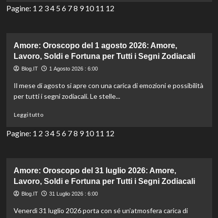
per
più
Pagine:
1
2
3
4
5
6
7
8
9
10
11
12
Tutti
su
i
Amore:
Segni
Oroscopo
Zodiacali
del
Amore: Oroscopo del 1 agosto 2026: Amore,
2
Lavoro, Soldi e Fortuna per Tutti i Segni Zodiacali
agosto
Blog.IT
1 Agosto 2026 : 6:00
2026:
Amore,
Il mese di agosto si apre con una carica di emozioni e possibilità
Lavoro,
per tutti i segni zodiacali. Le stelle...
Soldi
e
Leggi
Leggi tutto
Fortuna
di
per
più
Pagine:
1
2
3
4
5
6
7
8
9
10
11
12
Tutti
su
i
Amore:
Segni
Oroscopo
Zodiacali
del
Amore: Oroscopo del 31 luglio 2026: Amore,
1
Lavoro, Soldi e Fortuna per Tutti i Segni Zodiacali
agosto
Blog.IT
31 Luglio 2026 : 6:00
2026:
Amore,
Venerdì 31 luglio 2026 porta con sé un’atmosfera carica di
Lavoro,