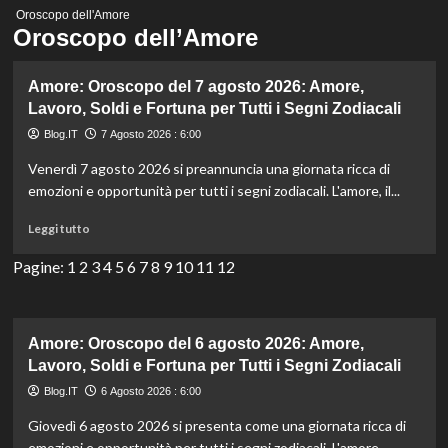
Menu
Oroscopo dell'Amore
principale
Oroscopo dell’Amore
Amore: Oroscopo del 7 agosto 2026: Amore,
Lavoro, Soldi e Fortuna per Tutti i Segni Zodiacali
Blog.IT
7 Agosto 2026 : 6:00
Venerdì 7 agosto 2026 si preannuncia una giornata ricca di
emozioni e opportunità per tutti i segni zodiacali. L'amore, il...
Leggi
Leggi tutto
di
più
Pagine:
1
2
3
4
5
6
7
8
9
10
11
12
su
Amore:
Oroscopo
del
Amore: Oroscopo del 6 agosto 2026: Amore,
7
Lavoro, Soldi e Fortuna per Tutti i Segni Zodiacali
agosto
Blog.IT
6 Agosto 2026 : 6:00
2026:
Amore,
Giovedì 6 agosto 2026 si presenta come una giornata ricca di
Lavoro,
emozioni e opportunità per tutti i segni zodiacali. L'amore...