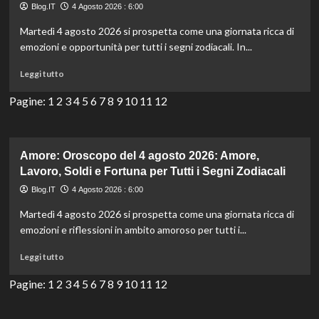
Blog.IT
4 Agosto 2026 : 6:00
2026:
Amore,
Martedì 4 agosto 2026 si prospetta come una giornata ricca di
Lavoro,
emozioni e opportunità per tutti i segni zodiacali. In...
Soldi
e
Leggi
Leggi tutto
Fortuna
di
per
più
Pagine:
1
2
3
4
5
6
7
8
9
10
11
12
Tutti
su
i
Amore:
Segni
Oroscopo
Zodiacali
del
Amore: Oroscopo del 4 agosto 2026: Amore,
4
Lavoro, Soldi e Fortuna per Tutti i Segni Zodiacali
agosto
Blog.IT
4 Agosto 2026 : 6:00
2026:
Amore,
Martedì 4 agosto 2026 si prospetta come una giornata ricca di
Lavoro,
emozioni e riflessioni in ambito amoroso per tutti i...
Soldi
e
Leggi
Leggi tutto
Fortuna
di
per
più
Pagine:
1
2
3
4
5
6
7
8
9
10
11
12
Tutti
su
i
Amore:
Segni