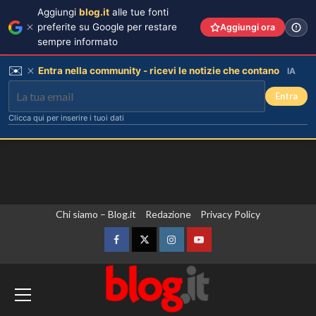
Aggiungi
blog.it
alle tue fonti
preferite su Google per restare
Aggiungi ora
sempre informato
✉️
Entra nella community - ricevi le notizie che contano
IA
Entra
Clicca qui per inserire i tuoi dati
Vai
Chi siamo – Blog.it
Redazione
Privacy Policy
al
contenuto
Facebook
Twitter
Instagram
YouTube