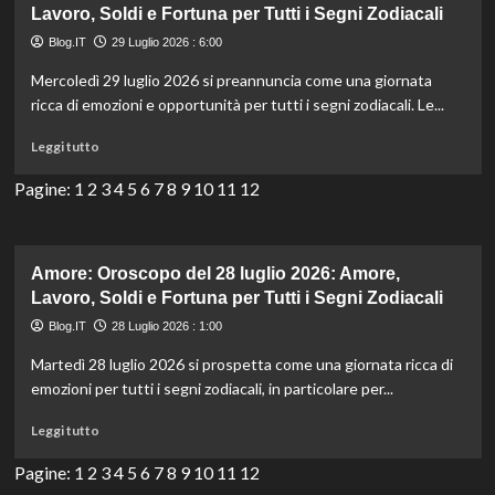
30
Lavoro, Soldi e Fortuna per Tutti i Segni Zodiacali
luglio
Blog.IT
29 Luglio 2026 : 6:00
2026:
Amore,
Mercoledì 29 luglio 2026 si preannuncia come una giornata
Lavoro,
ricca di emozioni e opportunità per tutti i segni zodiacali. Le...
Soldi
e
Leggi
Leggi tutto
Fortuna
di
per
più
Pagine:
1
2
3
4
5
6
7
8
9
10
11
12
Tutti
su
i
Amore:
Segni
Oroscopo
Zodiacali
del
Amore: Oroscopo del 28 luglio 2026: Amore,
29
Lavoro, Soldi e Fortuna per Tutti i Segni Zodiacali
luglio
Blog.IT
28 Luglio 2026 : 1:00
2026:
Amore,
Martedì 28 luglio 2026 si prospetta come una giornata ricca di
Lavoro,
emozioni per tutti i segni zodiacali, in particolare per...
Soldi
e
Leggi
Leggi tutto
Fortuna
di
per
più
Pagine:
1
2
3
4
5
6
7
8
9
10
11
12
Tutti
su