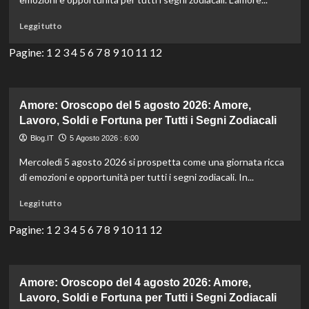
Soldi
e
Leggi
Leggi tutto
Fortuna
di
per
più
Pagine:
1
2
3
4
5
6
7
8
9
10
11
12
Tutti
su
i
Amore:
Segni
Oroscopo
Zodiacali
del
Amore: Oroscopo del 5 agosto 2026: Amore,
6
Lavoro, Soldi e Fortuna per Tutti i Segni Zodiacali
agosto
Blog.IT
5 Agosto 2026 : 6:00
2026:
Amore,
Mercoledì 5 agosto 2026 si prospetta come una giornata ricca
Lavoro,
di emozioni e opportunità per tutti i segni zodiacali. In...
Soldi
e
Leggi
Leggi tutto
Fortuna
di
per
più
Pagine:
1
2
3
4
5
6
7
8
9
10
11
12
Tutti
su
i
Amore:
Segni
Oroscopo
Zodiacali
del
Amore: Oroscopo del 4 agosto 2026: Amore,
5
Lavoro, Soldi e Fortuna per Tutti i Segni Zodiacali
agosto