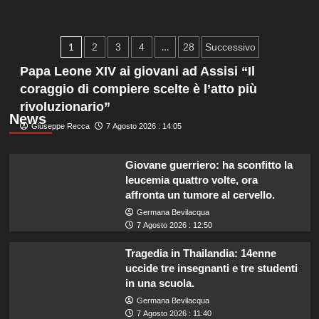
i
Amore:
Segni
Oroscopo
Zodiacali
del
Paginazione
1
…
2
3
4
28
Successivo
28
degli
luglio
Papa Leone XIV ai giovani ad Assisi “Il
2026:
coraggio di compiere scelte è l’atto più
articoli
Amore,
rivoluzionario”
Lavoro,
News
Soldi
Giuseppe Recca
7 Agosto 2026 : 14:05
e
Fortuna
per
Giovane guerriero: ha sconfitto la
Tutti
leucemia quattro volte, ora
i
affronta un tumore al cervello.
Segni
Zodiacali
Germana Bevilacqua
7 Agosto 2026 : 12:50
Tragedia in Thailandia: 14enne
uccide tre insegnanti e tre studenti
in una scuola.
Germana Bevilacqua
7 Agosto 2026 : 11:40