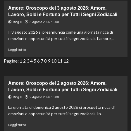
Oroscopo
Zodiacali
del
Amore: Oroscopo del 3 agosto 2026: Amore,
4
Lavoro, Soldi e Fortuna per Tutti i Segni Zodiacali
agosto
Blog.IT
3 Agosto 2026 : 6:00
2026:
Amore,
Il 3 agosto 2026 si preannuncia come una giornata ricca di
Lavoro,
emozioni e opportunità per tutti i segni zodiacali. L'amore,...
Soldi
e
Leggi
Leggi tutto
Fortuna
di
per
più
Pagine:
1
2
3
4
5
6
7
8
9
10
11
12
Tutti
su
i
Amore:
Segni
Oroscopo
Zodiacali
del
Amore: Oroscopo del 2 agosto 2026: Amore,
3
Lavoro, Soldi e Fortuna per Tutti i Segni Zodiacali
agosto
Blog.IT
2 Agosto 2026 : 6:00
2026:
Amore,
La giornata di domenica 2 agosto 2026 si prospetta ricca di
Lavoro,
emozioni e opportunità per tutti i segni zodiacali. In...
Soldi
e
Leggi
Leggi tutto
Fortuna
di