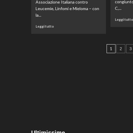
congiunto
Associazione Italiana contro
C,...
Leucemie, Linfomi e Mieloma – con
la...
Leggi tutt
Leggi
Leggi tutto
di
più
su
Pagin
Paolo
1
2
3
Corradini
degli
nominato
Presidente
articol
del
Comitato
Scientifico
di
AIL,
Franco
Locatelli
nuovo
componente
Ultimissime