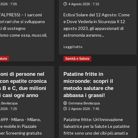
mondo
secondi
2026 : 7:55
4 Agosto 2026 : 7:15
in
ALPRESS) – I sarcomi
Eclissi Solare del 12 Agosto: Come
Europa
i rari che si sviluppano
e Dove Vederla in Sicurezza Il 12
per
donazioni
ti di sostegno
agosto 2023, gli appassionati di
nismo come ossa, muscoli,
astronomia avranno...
Leggi
Leggi tutto
di
Leggi
o
più
di
alute
Sanità e Salute
su
più
Eclissi
su
ioni di persone nel
Patatine fritte in
solare
Sarcomi,
on epatite cronica
microonde: scopri il
del
Cananzi
12
s B e C, due milioni
“Diagnosi
metodo salutare che
agosto:
precoce
i casi ogni anno
abbassa i grassi!
attenti
e
 Bevilacqua
Germana Bevilacqua
agli
centri
2026 : 7:25
2 Agosto 2026 : 7:45
occhi,
specializzati
occhiali
fanno
99 - Milano - Milano,
Patatine fritte: Un'Innovazione
necessari
la
e mobile in Piazzale
Salvatrice per la Salute Le patatine
per
differenza”
er Screening gratuito
fritte sono uno dei cibi più amati a
la