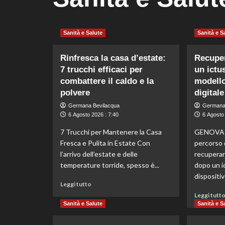
Sanità e Salute
Sanità e S
Rinfresca la casa d’estate:
Recuper
7 trucchi efficaci per
un ictu
combattere il caldo e la
modello
polvere
digitale
Germana Bevilacqua
Germana
6 Agosto 2026 : 7:40
6 Agosto 
7 Trucchi per Mantenere la Casa
GENOVA (
Fresca e Pulita in Estate Con
percorso d
l’arrivo dell’estate e delle
recuperar
temperature torride, spesso è...
dopo un ic
dispositivo
Leggi
Leggi tutto
di
Leggi tutt
più
Sanità e Salute
Sanità e S
su
Rinfresca