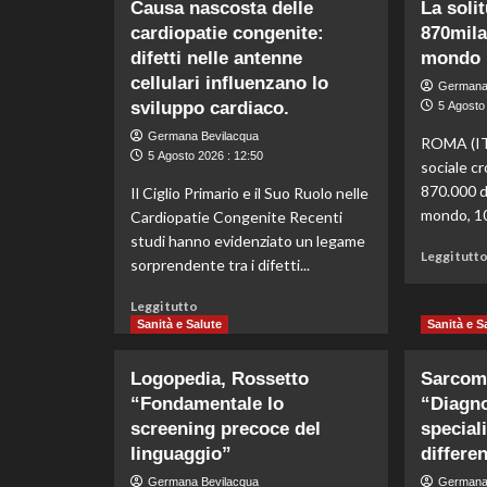
Causa nascosta delle
La soli
la
cardiopatie congenite:
870mila
casa
d’estate:
difetti nelle antenne
mondo
7
cellulari influenzano lo
Germana
trucchi
sviluppo cardiaco.
5 Agosto 
efficaci
per
Germana Bevilacqua
ROMA (IT
combattere
5 Agosto 2026 : 12:50
sociale cr
il
870.000 d
Il Ciglio Primario e il Suo Ruolo nelle
caldo
mondo, 100
Cardiopatie Congenite Recenti
e
la
studi hanno evidenziato un legame
Leggi tutt
polvere
sorprendente tra i difetti...
Leggi
Leggi tutto
di
Sanità e Salute
Sanità e S
più
su
Logopedia, Rossetto
Sarcom
Causa
“Fondamentale lo
“Diagno
nascosta
screening precoce del
delle
speciali
cardiopatie
linguaggio”
differe
congenite:
Germana Bevilacqua
Germana