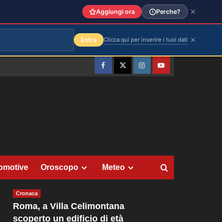
Aggiungi ora
Perche?
Entra
Clicca qui per inserire i tuoi dati
Facebook
Twitter
Instagram
YouTube
omotive
Oroscopo
Meteo
Cronaca
Roma, a Villa Celimontana
scoperto un edificio di età