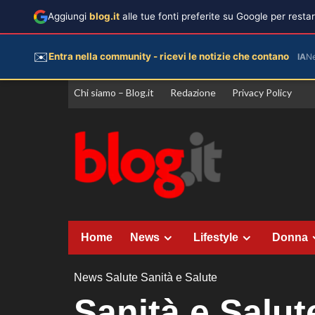
Aggiungi
blog.it
alle tue fonti preferite su Google per rest
✉️
Entra nella community - ricevi le notizie che contano
IA
N
Vai
Chi siamo – Blog.it
Redazione
Privacy Policy
al
contenuto
Home
News
Lifestyle
Donna
News
Salute
Sanità e Salute
Sanità e Salut