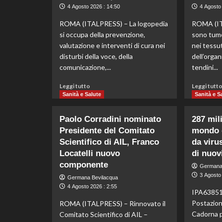
difetti
4 Agosto 2026 : 14:50
4 Agosto 
nelle
antenne
ROMA (ITALPRESS) – La logopedia
ROMA (IT
cellulari
si occupa della prevenzione,
sono tumor
influenzano
valutazione e interventi di cura nei
nei tessu
lo
disturbi della voce, della
dell’orga
sviluppo
comunicazione,...
cardiaco.
tendini...
Leggi
Leggi tutto
Leggi tutt
di
Sanità e Salute
Sanità e S
più
su
Paolo Corradini nominato
287 mil
Logopedia,
Presidente del Comitato
mondo c
Rossetto
Scientifico di AIL, Franco
“Fondamentale
da viru
lo
Locatelli nuovo
di nuov
screening
componente
Germana
precoce
3 Agosto 
Germana Bevilacqua
del
4 Agosto 2026 : 2:55
linguaggio”
IPA638516
Postazion
ROMA (ITALPRESS) – Rinnovato il
Cadorna p
Comitato Scientifico di AIL –