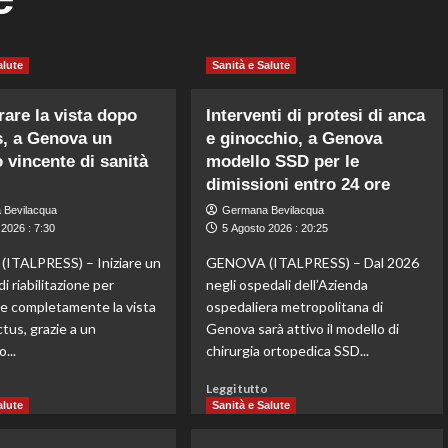
alute
Sanità e Salute
are la vista dopo
Interventi di protesi di anca
s, a Genova un
e ginocchio, a Genova
 vincente di sanità
modello SSD per le
dimissioni entro 24 ore
 Bevilacqua
Germana Bevilacqua
2026 : 7:30
5 Agosto 2026 : 20:25
ITALPRESS) – Iniziare un
GENOVA (ITALPRESS) – Dal 2026
i riabilitazione per
negli ospedali dell’Azienda
e completamente la vista
ospedaliera metropolitana di
tus, grazie a un
Genova sarà attivo il modello di
...
chirurgia ortopedica SSD...
Leggi
Leggi
o
Leggi tutto
di
di
alute
Sanità e Salute
più
più
su
su