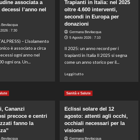
tudine associata a
Trapianti in Italia: nel 2025
Recuperare
Interventi
 decessi l’anno nel
oltre 4.600 interventi,
la
di
vista
secondi in Europa per
protesi
dopo
di
donazioni
 Bevilacqua
un
anca
2026 : 7:30
Germana Bevilacqua
ictus,
e
5 Agosto 2026 : 7:10
a
ginocchio,
ALPRESS) – L’isolamento
Genova
a
onico è associato a circa
Il 2025: un anno record per i
un
Genova
ecessi ogni anno nel
trapianti in Italia Il 2025 si segna
modello
modello
 ogni ora. Un...
come un anno storico per il...
vincente
SSD
di
per
Leggi
Leggi
o
Leggi tutto
sanità
le
di
di
digitale
dimissioni
più
più
entro
su
su
24
alute
Sanità e Salute
La
Trapianti
ore
solitudine
in
i, Cananzi
associata
Eclissi solare del 12
Italia:
a
nel
si precoce e centri
agosto: attenti agli occhi,
870mila
2025
zzati fanno la
occhiali necessari per la
decessi
oltre
nza”
visione!
l’anno
4.600
nel
interventi,
 Bevilacqua
Germana Bevilacqua