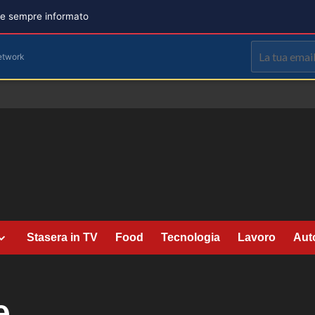
are sempre informato
etwork
Stasera in TV
Food
Tecnologia
Lavoro
Aut
e