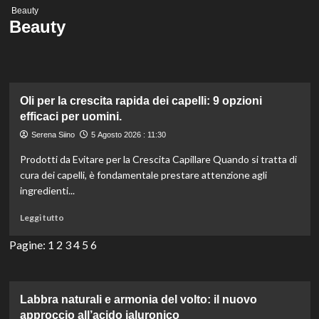
Menu
Beauty
principale
Beauty
Oli per la crescita rapida dei capelli: 9 opzioni
efficaci per uomini.
Serena Siino
5 Agosto 2026 : 11:30
Prodotti da Evitare per la Crescita Capillare Quando si tratta di
cura dei capelli, è fondamentale prestare attenzione agli
ingredienti...
Leggi
Leggi tutto
di
più
Pagine:
1
2
3
4
5
6
su
Oli
per
la
Labbra naturali e armonia del volto: il nuovo
crescita
approccio all’acido ialuronico