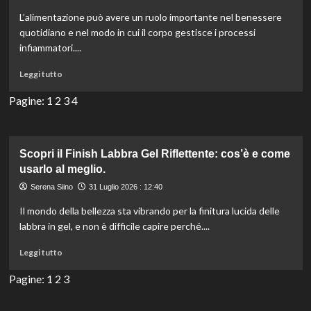
appiccicosa
L’alimentazione può avere un ruolo importante nel benessere
e
quotidiano e nel modo in cui il corpo gestisce i processi
senza
infiammatori....
peso?
Scopri
Leggi
Leggi tutto
il
di
tuo
più
Pagine:
1
2
3
4
preferito!
su
La
dieta
anti-
Scopri il Finish Labbra Gel Riflettente: cos’è e come
infiammatoria:
usarlo al meglio.
cosa
Serena Siino
31 Luglio 2026 : 12:40
mangiare
per
Il mondo della bellezza sta vibrando per la finitura lucida delle
sentirsi
labbra in gel, e non è difficile capire perché....
meglio
ogni
Leggi
Leggi tutto
giorno
di
più
Pagine:
1
2
3
su
Scopri