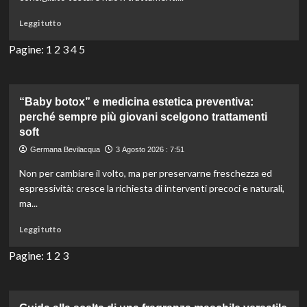
davvero
Leggi
Leggi tutto
senza
di
stravolgere
più
Pagine:
1
2
3
4
5
i
su
lineamenti
Rimedi
naturali
per
“Baby botox” e medicina estetica preventiva:
schiarire
perché sempre più giovani scelgono trattamenti
le
soft
mani
Germana Bevilacqua
3 Agosto 2026 : 7:51
a
casa:
Non per cambiare il volto, ma per preservarne freschezza ed
guida
espressività: cresce la richiesta di interventi precoci e naturali,
facile
ma...
e
veloce.
Leggi
Leggi tutto
di
più
Pagine:
1
2
3
su
“Baby
botox”
e