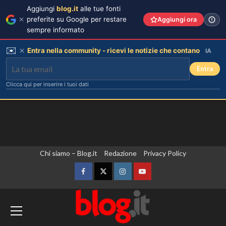
Aggiungi
blog.it
alle tue fonti
preferite su Google per restare
Aggiungi ora
sempre informato
✉️
Entra nella community - ricevi le notizie che contano
IA
Entra
Clicca qui per inserire i tuoi dati
Vai
Chi siamo – Blog.it
Redazione
Privacy Policy
al
contenuto
Facebook
Twitter
Instagram
YouTube