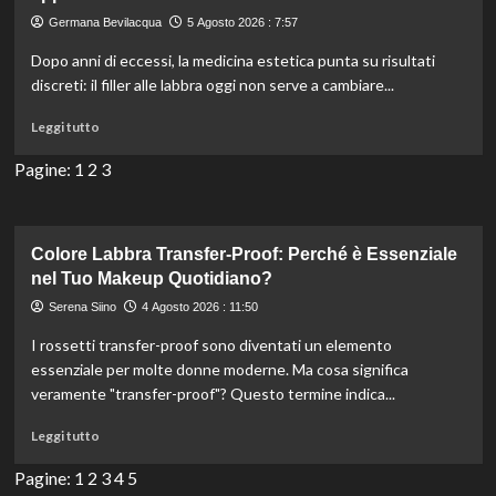
rapida
Germana Bevilacqua
5 Agosto 2026 : 7:57
dei
capelli:
Dopo anni di eccessi, la medicina estetica punta su risultati
9
discreti: il filler alle labbra oggi non serve a cambiare...
opzioni
efficaci
Leggi
Leggi tutto
per
di
uomini.
più
Pagine:
1
2
3
su
Labbra
naturali
e
Colore Labbra Transfer-Proof: Perché è Essenziale
armonia
nel Tuo Makeup Quotidiano?
del
Serena Siino
4 Agosto 2026 : 11:50
volto:
il
I rossetti transfer-proof sono diventati un elemento
nuovo
essenziale per molte donne moderne. Ma cosa significa
approccio
veramente "transfer-proof"? Questo termine indica...
all’acido
ialuronico
Leggi
Leggi tutto
di
più
Pagine:
1
2
3
4
5
su