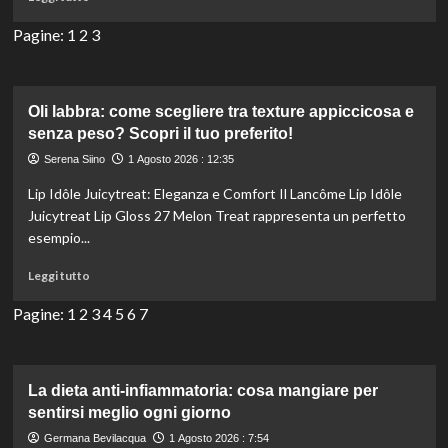
di
più
Pagine:
1
2
3
su
Mani
e
piedi
Oli labbra: come scegliere tra texture appiccicosa e
curati
senza peso? Scopri il tuo preferito!
per
Serena Siino
1 Agosto 2026 : 12:35
l’estate:
cosa
Lip Idôle Juicytreat: Eleganza e Comfort Il Lancôme Lip Idôle
fare
Juicytreat Lip Gloss 27 Melon Treat rappresenta un perfetto
e
esempio...
quale
smalto
Leggi
Leggi tutto
scegliere
di
più
Pagine:
1
2
3
4
5
6
7
su
Oli
labbra:
come
La dieta anti-infiammatoria: cosa mangiare per
scegliere
sentirsi meglio ogni giorno
tra
Germana Bevilacqua
1 Agosto 2026 : 7:54
texture