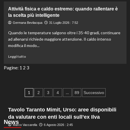
il
Finish
Attività fisica e caldo estremo: quando rallentare è
Labbra
la scelta più intelligente
Gel
Germana Bevilacqua
31 Luglio 2026 : 7:52
Riflettente:
cos’è
Quando le temperature salgono oltre i 35-40 gradi, continuare
e
ad allenarsi richiede maggiore attenzione. Il caldo intenso
come
modifica il modo...
usarlo
al
Leggi
Leggi tutto
meglio.
di
più
Pagine:
1
2
3
su
Attività
fisica
e
Paginazione
1
…
2
3
4
89
Successivo
caldo
degli
estremo:
quando
Tavolo Taranto Mimit, Urso: aree disponibili
articoli
rallentare
da valutare con enti locali sull’ex Ilva
è
News
la
Marco Vaccarella
6 Agosto 2026 : 2:45
scelta