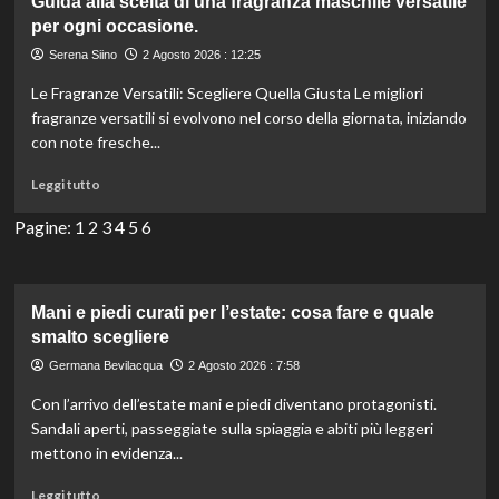
Guida alla scelta di una fragranza maschile versatile
medicina
per ogni occasione.
estetica
Serena Siino
2 Agosto 2026 : 12:25
preventiva:
perché
Le Fragranze Versatili: Scegliere Quella Giusta Le migliori
sempre
fragranze versatili si evolvono nel corso della giornata, iniziando
più
con note fresche...
giovani
scelgono
Leggi
Leggi tutto
trattamenti
di
soft
più
Pagine:
1
2
3
4
5
6
su
Guida
alla
scelta
Mani e piedi curati per l’estate: cosa fare e quale
di
smalto scegliere
una
Germana Bevilacqua
2 Agosto 2026 : 7:58
fragranza
maschile
Con l’arrivo dell’estate mani e piedi diventano protagonisti.
versatile
Sandali aperti, passeggiate sulla spiaggia e abiti più leggeri
per
mettono in evidenza...
ogni
occasione.
Leggi
Leggi tutto