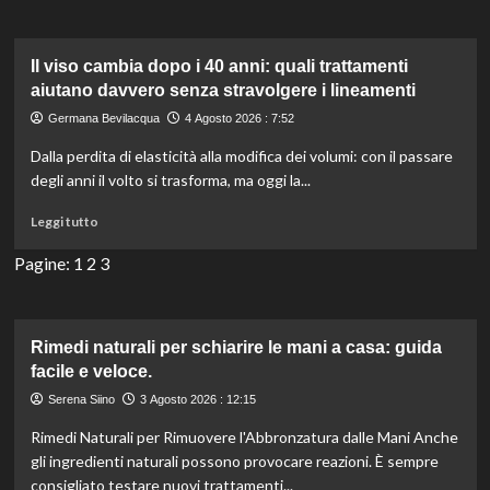
Colore
Labbra
Transfer-
Il viso cambia dopo i 40 anni: quali trattamenti
Proof:
aiutano davvero senza stravolgere i lineamenti
Perché
Germana Bevilacqua
4 Agosto 2026 : 7:52
è
Essenziale
Dalla perdita di elasticità alla modifica dei volumi: con il passare
nel
degli anni il volto si trasforma, ma oggi la...
Tuo
Makeup
Leggi
Leggi tutto
Quotidiano?
di
più
Pagine:
1
2
3
su
Il
viso
cambia
Rimedi naturali per schiarire le mani a casa: guida
dopo
facile e veloce.
i
Serena Siino
3 Agosto 2026 : 12:15
40
anni:
Rimedi Naturali per Rimuovere l'Abbronzatura dalle Mani Anche
quali
gli ingredienti naturali possono provocare reazioni. È sempre
trattamenti
consigliato testare nuovi trattamenti...
aiutano