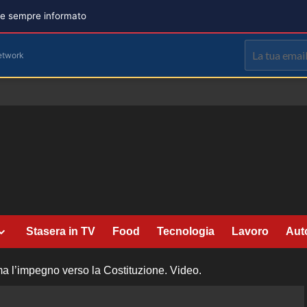
are sempre informato
etwork
Stasera in TV
Food
Tecnologia
Lavoro
Aut
rma l’impegno verso la Costituzione. Video.