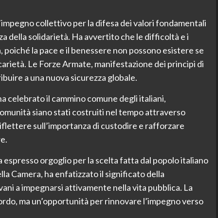
impegno collettivo per la difesa dei valori fondamentali
 della solidarietà. Ha avvertito che le difficoltà e i
a, poiché la pace e il benessere non possono esistere se
ecarietà. Le Forze Armate, manifestazione dei principi di
ibuire a una nuova sicurezza globale.
ha celebrato il cammino comune degli italiani,
comunità siano stati costruiti nel tempo attraverso
riflettere sull’importanza di custodire e rafforzare
e.
 espresso orgoglio per la scelta fatta dal popolo italiano
la Camera, ha enfatizzato il significato della
vani a impegnarsi attivamente nella vita pubblica. La
ordo, ma un’opportunità per rinnovare l’impegno verso