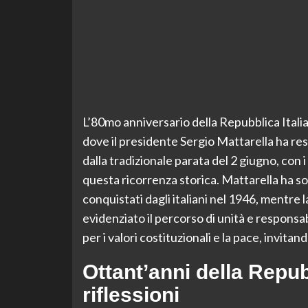
L’80mo anniversario della Repubblica Itali
dove il presidente Sergio Mattarella ha res
dalla tradizionale parata del 2 giugno, con i
questa ricorrenza storica. Mattarella ha sot
conquistati dagli italiani nel 1946, mentre l
evidenziato il percorso di unità e responsa
per i valori costituzionali e la pace, invitan
Ottant’anni della Repub
riflessioni