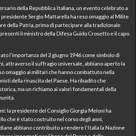
ersario della Repubblica Italiana, un evento celebrato a
 Il presidente Sergio Mattarella ha reso omaggio al Milite
re della Patria, prima di partecipare alla tradizionale
 presenti il ministro della Difesa Guido Crosetto e il capo
eato l’importanza del 2 giugno 1946 come simbolo di
ni, attraverso il suffragio universale, abbiano aperto la
so omaggio ai militari che hanno combattuto nella
isti della rinascita del Paese. Ha ribadito che
storica, ma un richiamo ai valori fondamentali della
munità.
ni: la presidente del Consiglio Giorgia Meloni ha
llo che è stato costruito nel corso degli anni,
iane abbiano contribuito a rendere l’Italia la Nazione
imanere impegnati per il bene del Paese e delle