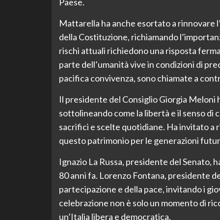
Paese.
Mattarella ha anche esortato a rinnovare l’
della Costituzione, richiamando l’importanza
rischi attuali richiedono una risposta ferm
parte dell’umanità vive in condizioni di pr
pacifica convivenza, sono chiamate a contr
Il presidente del Consiglio Giorgia Meloni 
sottolineando come la libertà e il senso di 
sacrifici e scelte quotidiane. Ha invitato a 
questo patrimonio per le generazioni futur
Ignazio La Russa, presidente del Senato, ha
80 anni fa. Lorenzo Fontana, presidente del
partecipazione e della pace, invitando i gio
celebrazione non è solo un momento di ric
un’Italia libera e democratica.