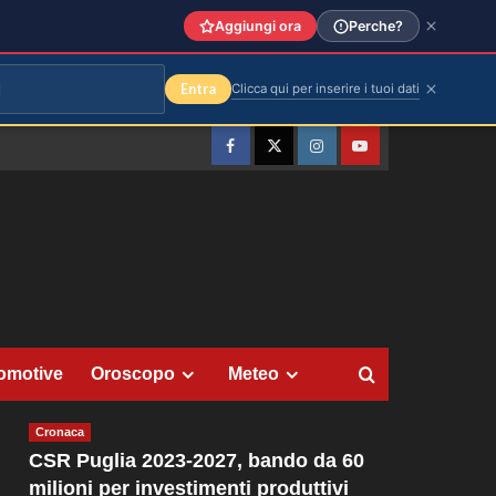
Aggiungi ora
Perche?
Entra
Clicca qui per inserire i tuoi dati
Facebook
Twitter
Instagram
YouTube
omotive
Oroscopo
Meteo
Cronaca
CSR Puglia 2023-2027, bando da 60
milioni per investimenti produttivi