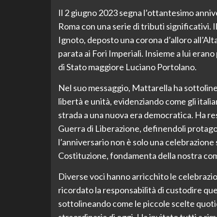
Il 2 giugno 2023 segna l’ottantesimo anniv
Roma con una serie di tributi significativi.
Ignoto, deposto una corona d’alloro all’Alta
parata ai Fori Imperiali. Insieme a lui erano
di Stato maggiore Luciano Portolano.
Nel suo messaggio, Mattarella ha sottolin
libertà e unità, evidenziando come gli italia
strada a una nuova era democratica. Ha re
Guerra di Liberazione, definendoli protagon
l’anniversario non è solo una celebrazione 
Costituzione, fondamenta della nostra co
Diverse voci hanno arricchito le celebrazio
ricordato la responsabilità di custodire que
sottolineando come le piccole scelte quotid
straordinaria di oggi. Ha invitato tutti a r