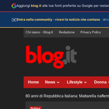
Aggiungi
blog.it
alle tue fonti preferite su Google per rest
✉️
Entra nella community - ricevi le notizie che contano
IA
N
Vai
Chi siamo – Blog.it
Redazione
Privacy Policy
al
contenuto
Home
News
Lifestyle
Donna
80 anni di Repubblica Italiana: Mattarella riaffe
Politica