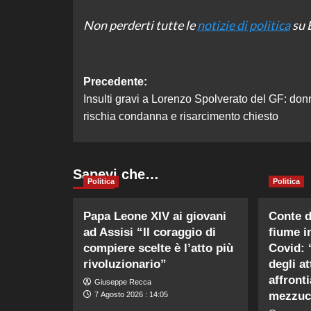
Non perderti tutte le
notizie di politica
su B
Navigazione
Precedente:
Insulti gravi a Lorenzo Spolverato del GF: don
articolo
rischia condanna e risarcimento chiesto
Sapevi che…
Politica
Politica
Papa Leone XIV ai giovani
Conte d
ad Assisi “Il coraggio di
fiume 
compiere scelte è l’atto più
Covid: 
rivoluzionario”
degli a
affront
Giuseppe Recca
mezzuc
7 Agosto 2026 : 14:05