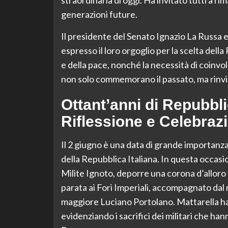
generazioni future.
Il presidente del Senato Ignazio La Russa
espresso il loro orgoglio per la scelta dell
e della pace, nonché la necessità di coinvol
non solo commemorano il passato, ma rinvi
Ottant’anni di Repubbli
Riflessione e Celebraz
Il 2 giugno è una data di grande importanza
della Repubblica Italiana. In questa occasi
Milite Ignoto, deporre una corona d’alloro a
parata ai Fori Imperiali, accompagnato dal 
maggiore Luciano Portolano. Mattarella ha 
evidenziando i sacrifici dei militari che han