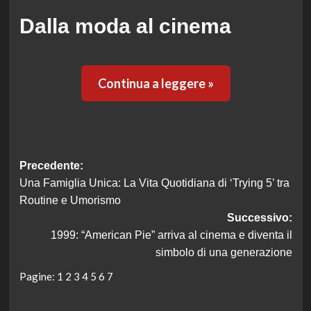
Dalla moda al cinema
Continua a leggere »
Navigazione
Precedente:
Una Famiglia Unica: La Vita Quotidiana di ‘Trying 5’ tra
articolo
Routine e Umorismo
Successivo:
1999: “American Pie” arriva al cinema e diventa il
simbolo di una generazione
Pagine:
1
2
3
4
5
6
7