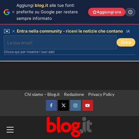
Aggiungi
blog.it
alle tue fonti
preferite su Google per restare
Aggiungi ora
sempre informato
✉️
Entra nella community - ricevi le notizie che contano
IA
Entra
Clicca qui per inserire i tuoi dati
Vai
Chi siamo – Blog.it
Redazione
Privacy Policy
al
contenuto
Facebook
Twitter
Instagram
YouTube