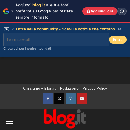
Aggiungi
blog.it
alle tue fonti
preferite su Google per restare
Aggiungi ora
sempre informato
✉️
Entra nella community - ricevi le notizie che contano
IA
Entra
Clicca qui per inserire i tuoi dati
Vai
Chi siamo – Blog.it
Redazione
Privacy Policy
al
contenuto
Facebook
Twitter
Instagram
YouTube