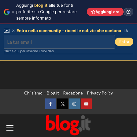
Aggiungi
blog.it
alle tue fonti
preferite su Google per restare
Aggiungi ora
sempre informato
✉️
Entra nella community - ricevi le notizie che contano
IA
Entra
Clicca qui per inserire i tuoi dati
Vai
Chi siamo – Blog.it
Redazione
Privacy Policy
al
contenuto
Facebook
Twitter
Instagram
YouTube