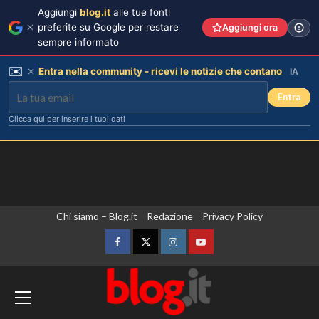
Aggiungi
blog.it
alle tue fonti
preferite su Google per restare
Aggiungi ora
sempre informato
✉️
Entra nella community - ricevi le notizie che contano
IA
Entra
Clicca qui per inserire i tuoi dati
Vai
Chi siamo – Blog.it
Redazione
Privacy Policy
al
contenuto
Facebook
Twitter
Instagram
YouTube