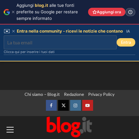
Aggiungi
blog.it
alle tue fonti
preferite su Google per restare
Aggiungi ora
sempre informato
✉️
Entra nella community - ricevi le notizie che contano
IA
Entra
Clicca qui per inserire i tuoi dati
Vai
Chi siamo – Blog.it
Redazione
Privacy Policy
al
contenuto
Facebook
Twitter
Instagram
YouTube