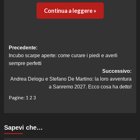
Continua a leggere »
Navigazione
Precedente:
Incubo scarpe aperte: come curare i piedi e averli
articolo
sempre perfetti
Successivo:
Andrea Delogu e Stefano De Martino: la loro avventura
a Sanremo 2027. Ecco cosa ha detto!
Pagine:
1
2
3
Sapevi che…