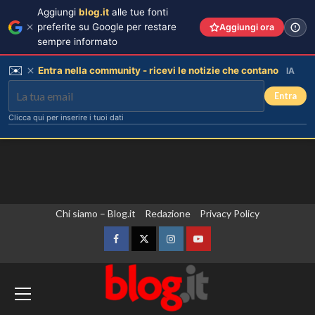
Aggiungi
blog.it
alle tue fonti
preferite su Google per restare
Aggiungi ora
sempre informato
✉️
Entra nella community - ricevi le notizie che contano
IA
Entra
Clicca qui per inserire i tuoi dati
Vai
Chi siamo – Blog.it
Redazione
Privacy Policy
al
contenuto
Facebook
Twitter
Instagram
YouTube