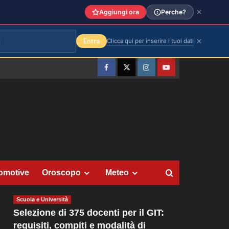
Aggiungi ora
Perche?
Entra
Clicca qui per inserire i tuoi dati
Facebook
Twitter
Instagram
YouTube
omotive
Oroscopo
Meteo
Scuola e Università
Selezione di 375 docenti per il GIT:
requisiti, compiti e modalità di