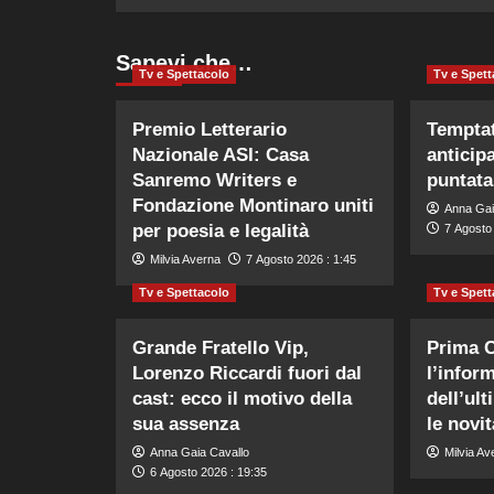
Sapevi che…
Tv e Spettacolo
Tv e Spett
Premio Letterario
Temptat
Nazionale ASI: Casa
anticip
Sanremo Writers e
puntata
Fondazione Montinaro uniti
Anna Gai
per poesia e legalità
7 Agosto 
Milvia Averna
7 Agosto 2026 : 1:45
Tv e Spettacolo
Tv e Spett
Grande Fratello Vip,
Prima 
Lorenzo Riccardi fuori dal
l’infor
cast: ecco il motivo della
dell’ul
sua assenza
le novi
Anna Gaia Cavallo
Milvia Av
6 Agosto 2026 : 19:35