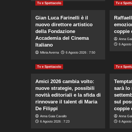
Tv e Spettacolo
Tv e Spett
Gian Luca Farinelli è il
Raffael
nuovo direttore artistico
emozion
della Fondazione
coppie 
Accademia del Cinema
Anna Gai
Italiano
6 Agosto 
Milvia Averna
6 Agosto 2026 : 7:50
Tv e Spettacolo
Tv e Spett
Amici 2026 cambia volto:
Temptat
nuove strategie, possibili
sarà lo 
novità editoriali e la sfida di
settemb
rinnovare il talent di Maria
sul poss
De Filippi
coppie 
Anna Gaia Cavallo
Anna Gai
6 Agosto 2026 : 7:23
6 Agosto 