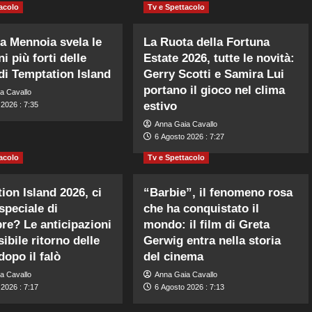
acolo
Tv e Spettacolo
la Mennoia svela le
La Ruota della Fortuna
i più forti delle
Estate 2026, tutte le novità:
di Temptation Island
Gerry Scotti e Samira Lui
portano il gioco nel clima
a Cavallo
estivo
2026 : 7:35
Anna Gaia Cavallo
6 Agosto 2026 : 7:27
acolo
Tv e Spettacolo
ion Island 2026, ci
“Barbie”, il fenomeno rosa
speciale di
che ha conquistato il
re? Le anticipazioni
mondo: il film di Greta
ibile ritorno delle
Gerwig entra nella storia
dopo il falò
del cinema
a Cavallo
Anna Gaia Cavallo
2026 : 7:17
6 Agosto 2026 : 7:13