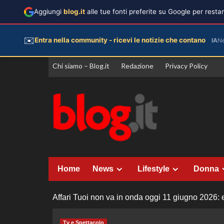
Aggiungi
blog.it
alle tue fonti preferite su Google per rest
✉️
Entra nella community - ricevi le notizie che contano
IA
N
Vai
Chi siamo – Blog.it
Redazione
Privacy Policy
al
contenuto
Home
News
Lifestyle
Donna
Affari Tuoi non va in onda oggi 11 giugno 2026: ec
Tv e Spettacolo