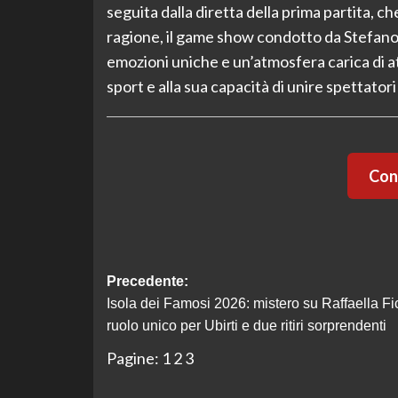
seguita dalla diretta della prima partita, 
ragione, il game show condotto da Stefano
emozioni uniche e un’atmosfera carica di at
sport e alla sua capacità di unire spettator
Cont
Navigazione
Precedente:
Isola dei Famosi 2026: mistero su Raffaella Fi
articolo
ruolo unico per Ubirti e due ritiri sorprendenti
Pagine:
1
2
3