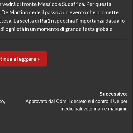
che vedrà di fronte Messico e Sudafrica. Per questa
 De Martino cede il passo a un evento che promette
tesa. La scelta di Rai1 rispecchia l’importanza data allo
i di ogni età in un momento di grande festa globale.
inua a leggere »
Successivo:
co,
Approvato dal Cdm il decreto sui controlli Ue per
medicinali veterinari e mangimi.