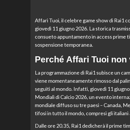
Affari Tuoi, il celebre game show di Rai1 
giovedì 11 giugno 2026. La storica trasmiss
consueto appuntamento in access prime tim
sospensione temporanea.
Perché Affari Tuoi non 
La programmazione di Rai1 subisce un camb
viene momentaneamente rimosso dal palinse
seguiti al mondo. Infatti, giovedì 11 giugn
Mondiali di Calcio 2026, un evento internaz
mondiale diffuso su tre paesi – Canada, Mess
tifosi in tutto il mondo, compresi gli italiani
Dalle ore 20.35, Rai1 dedicherà il prime tim