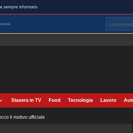
are sempre informato
etwork
Stasera in TV
Food
Tecnologia
Lavoro
Aut
co il motivo ufficiale