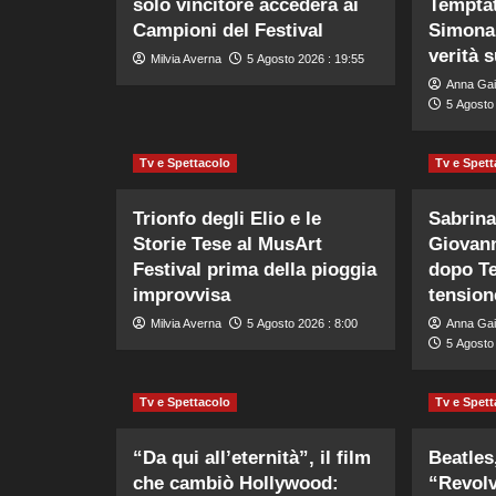
solo vincitore accederà ai
Temptat
Campioni del Festival
Simona 
verità su
Milvia Averna
5 Agosto 2026 : 19:55
Anna Gai
5 Agosto
Tv e Spettacolo
Tv e Spett
Trionfo degli Elio e le
Sabrina
Storie Tese al MusArt
Giovann
Festival prima della pioggia
dopo Te
improvvisa
tension
Milvia Averna
5 Agosto 2026 : 8:00
Anna Gai
5 Agosto 
Tv e Spettacolo
Tv e Spett
“Da qui all’eternità”, il film
Beatles,
che cambiò Hollywood:
“Revolv