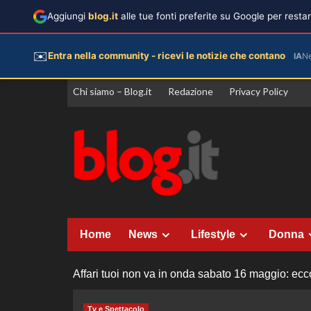
Aggiungi
blog.it
alle tue fonti preferite su Google per rest
✉️
Entra nella community - ricevi le notizie che contano
IA
N
Vai
Chi siamo – Blog.it
Redazione
Privacy Policy
al
contenuto
Home
News
Lifestyle
Donna
Affari tuoi non va in onda sabato 16 maggio: ecco 
Tv e Spettacolo