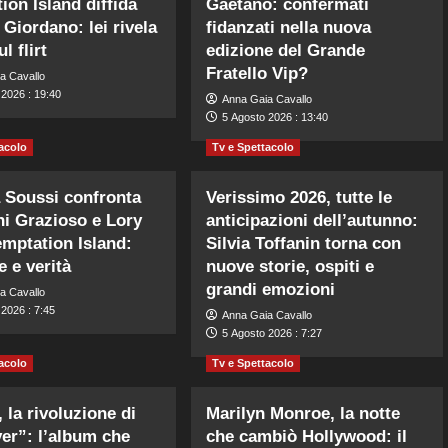
ion Island diffida
Gaetano: confermati
Giordano: lei rivela
fidanzati nella nuova
l flirt
edizione del Grande
Fratello Vip?
a Cavallo
 2026 : 19:40
Anna Gaia Cavallo
5 Agosto 2026 : 13:40
acolo
Tv e Spettacolo
 Soussi confronta
Verissimo 2026, tutte le
i Grazioso e Lory
anticipazioni dell’autunno:
mptation Island:
Silvia Toffanin torna con
e e verità
nuove storie, ospiti e
grandi emozioni
a Cavallo
2026 : 7:45
Anna Gaia Cavallo
5 Agosto 2026 : 7:27
acolo
Tv e Spettacolo
 la rivoluzione di
Marilyn Monroe, la notte
er”: l’album che
che cambiò Hollywood: il