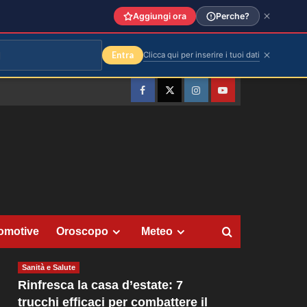
Aggiungi ora
Perche?
Entra
Clicca qui per inserire i tuoi dati
Facebook
Twitter
Instagram
YouTube
omotive
Oroscopo
Meteo
Sanità e Salute
Rinfresca la casa d’estate: 7
trucchi efficaci per combattere il