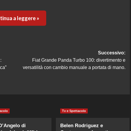
inua a leggere »
Successivo:
:
Fiat Grande Panda Turbo 100: divertimento e
ca”
versatilità con cambio manuale a portata di mano.
acolo
Tv e Spettacolo
D’Angelo di
Belen Rodriguez e