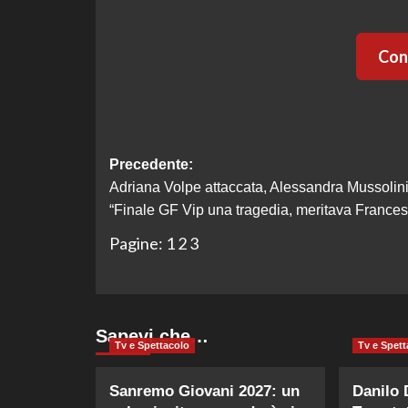
Cont
Navigazione
Precedente:
Adriana Volpe attaccata, Alessandra Mussolini
articolo
“Finale GF Vip una tragedia, meritava Frances
Pagine:
1
2
3
Sapevi che…
Tv e Spettacolo
Tv e Spett
Sanremo Giovani 2027: un
Danilo 