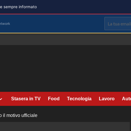
are sempre informato
etwork
Stasera in TV
Food
Tecnologia
Lavoro
Aut
il motivo ufficiale