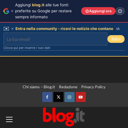
Aggiungi
blog.it
alle tue fonti
preferite su Google per restare
Aggiungi ora
sempre informato
✉️
Entra nella community - ricevi le notizie che contano
IA
Entra
Clicca qui per inserire i tuoi dati
Vai
Chi siamo – Blog.it
Redazione
Privacy Policy
al
contenuto
Facebook
Twitter
Instagram
YouTube