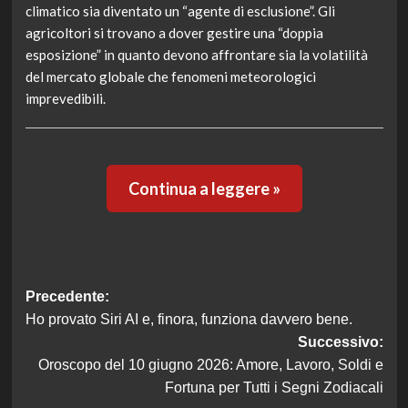
climatico sia diventato un “agente di esclusione”. Gli
agricoltori si trovano a dover gestire una “doppia
esposizione” in quanto devono affrontare sia la volatilità
del mercato globale che fenomeni meteorologici
imprevedibili.
Continua a leggere »
Navigazione
Precedente:
Ho provato Siri AI e, finora, funziona davvero bene.
articolo
Successivo:
Oroscopo del 10 giugno 2026: Amore, Lavoro, Soldi e
Fortuna per Tutti i Segni Zodiacali