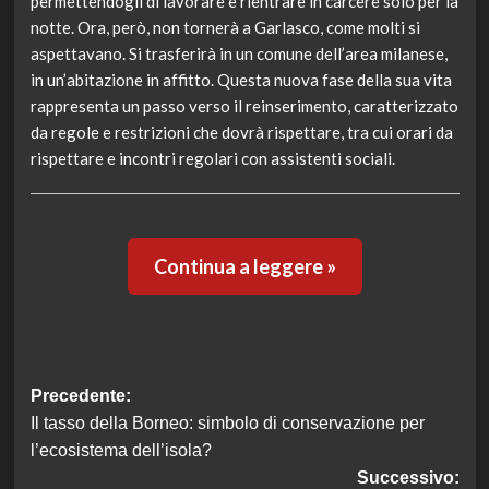
permettendogli di lavorare e rientrare in carcere solo per la
notte. Ora, però, non tornerà a Garlasco, come molti si
aspettavano. Si trasferirà in un comune dell’area milanese,
in un’abitazione in affitto. Questa nuova fase della sua vita
rappresenta un passo verso il reinserimento, caratterizzato
da regole e restrizioni che dovrà rispettare, tra cui orari da
rispettare e incontri regolari con assistenti sociali.
Continua a leggere »
Navigazione
Precedente:
Il tasso della Borneo: simbolo di conservazione per
articolo
l’ecosistema dell’isola?
Successivo: