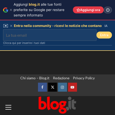
Aggiungi
blog.it
alle tue fonti
preferite su Google per restare
Aggiungi ora
sempre informato
✉️
Entra nella community - ricevi le notizie che contano
IA
Entra
Clicca qui per inserire i tuoi dati
Vai
Chi siamo – Blog.it
Redazione
Privacy Policy
al
contenuto
Facebook
Twitter
Instagram
YouTube