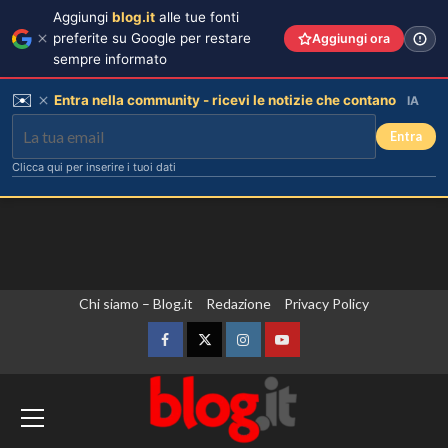
Aggiungi
blog.it
alle tue fonti
preferite su Google per restare
Aggiungi ora
sempre informato
✉️
Entra nella community - ricevi le notizie che contano
IA
Entra
Clicca qui per inserire i tuoi dati
Vai
Chi siamo – Blog.it
Redazione
Privacy Policy
al
contenuto
Facebook
Twitter
Instagram
YouTube