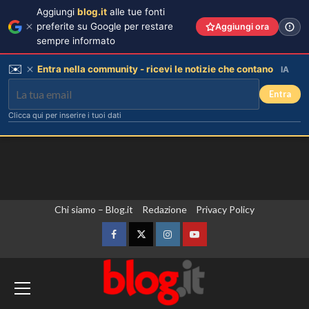
Aggiungi
blog.it
alle tue fonti
preferite su Google per restare
Aggiungi ora
sempre informato
✉️
Entra nella community - ricevi le notizie che contano
IA
Entra
Clicca qui per inserire i tuoi dati
Vai
Chi siamo – Blog.it
Redazione
Privacy Policy
al
contenuto
Facebook
Twitter
Instagram
YouTube