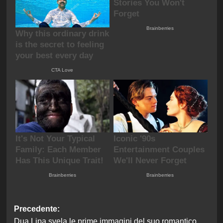
Navigazione
Precedente:
Dua Lipa svela le prime immagini del suo romantico