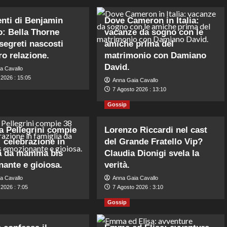
nti di Benjamin
Dove Cameron in Italia:
: Bella Thorne
vacanze da sogno con le
 segreti nascosti
amiche prima del
ro relazione.
matrimonio con Damiano
David.
a Cavallo
 2026 : 15:05
Anna Gaia Cavallo
7 Agosto 2026 : 13:10
Gossip
a Pellegrini compie
Lorenzo Riccardi nel cast
: celebrazione in
del Grande Fratello Vip?
ia da mamma bis
Claudia Dionigi svela la
ante e gioiosa.
verità.
a Cavallo
Anna Gaia Cavallo
2026 : 7:05
7 Agosto 2026 : 3:10
Gossip