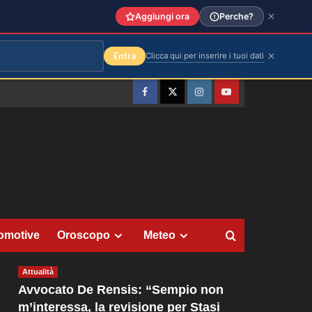
Aggiungi ora
Perche?
Entra
Clicca qui per inserire i tuoi dati
Facebook
Twitter
Instagram
YouTube
omotive
Oroscopo
Meteo
Attualità
Avvocato De Rensis: “Sempio non
m’interessa, la revisione per Stasi