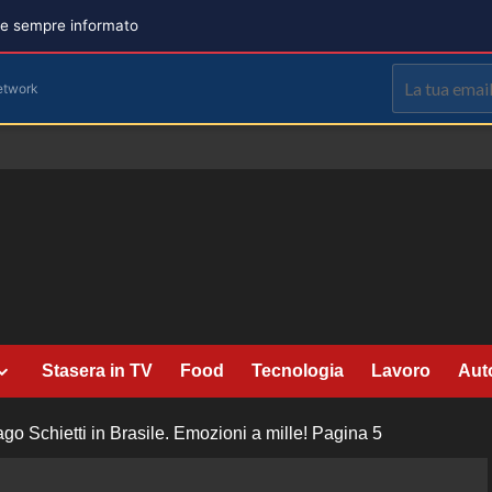
are sempre informato
etwork
Stasera in TV
Food
Tecnologia
Lavoro
Aut
go Schietti in Brasile. Emozioni a mille!
Pagina 5