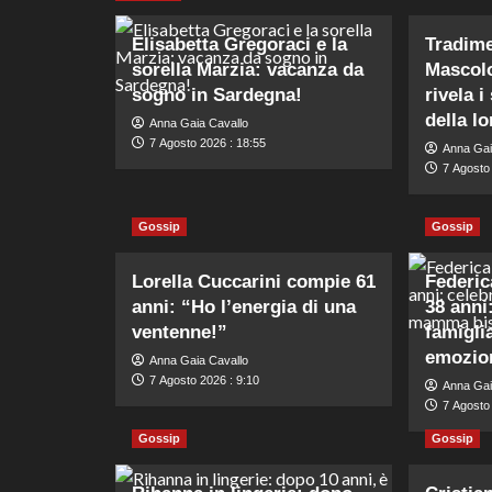
Elisabetta Gregoraci e la
Tradime
sorella Marzia: vacanza da
Mascolo
sogno in Sardegna!
rivela i
della lo
Anna Gaia Cavallo
7 Agosto 2026 : 18:55
Anna Gai
7 Agosto
Gossip
Gossip
Lorella Cuccarini compie 61
Federic
anni: “Ho l’energia di una
38 anni
ventenne!”
famigl
emozion
Anna Gaia Cavallo
7 Agosto 2026 : 9:10
Anna Gai
7 Agosto 
Gossip
Gossip