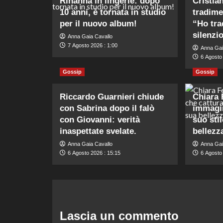
Rihanna in lingerie: dopo
Cristia
10 anni, è tornata in studio
tradime
per il nuovo album!
“Ho tra
silenzi
Anna Gaia Cavallo
7 Agosto 2026 : 1:00
Anna Gai
6 Agosto
Gossip
Gossip
Riccardo Guarnieri chiude
Chiara 
con Sabrina dopo il falò
immagin
con Giovanni: verità
suo stil
inaspettate svelate.
bellezz
Anna Gaia Cavallo
Anna Gai
6 Agosto 2026 : 15:15
6 Agosto
Lascia un commento