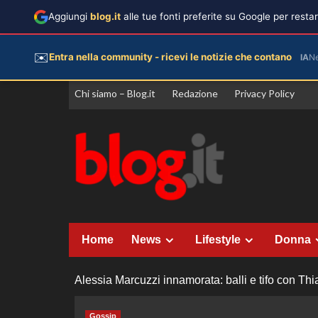
Aggiungi
blog.it
alle tue fonti preferite su Google per rest
✉️
Entra nella community - ricevi le notizie che contano
IA
N
Vai
Chi siamo – Blog.it
Redazione
Privacy Policy
al
contenuto
Home
News
Lifestyle
Donna
Alessia Marcuzzi innamorata: balli e tifo con Thia
Gossip