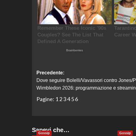
Navigazione
Precedente:
Dove seguire Bolelli/Vavassori contro Jones/P
articolo
Wimbledon 2026: programmazione e streamin
Pagine:
1
2
3
4
5
6
Sapevi che…
Gossip
Gossip