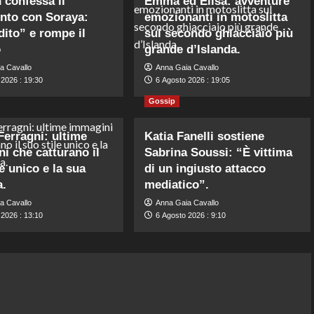
n confessa il
Emma ed Elisa: avventure
nto con Soraya:
emozionanti in motoslitta
dito” e rompe il
sul secondo ghiacciaio più
o
grande d’Islanda.
a Cavallo
Anna Gaia Cavallo
 2026 : 19:30
6 Agosto 2026 : 19:05
Gossip
Ferragni: ultime
Katia Fanelli sostiene
i che catturano il
Sabrina Soussi: “È vittima
e unico e la sua
di un ingiusto attacco
a.
mediatico”.
a Cavallo
Anna Gaia Cavallo
 2026 : 13:10
6 Agosto 2026 : 9:10