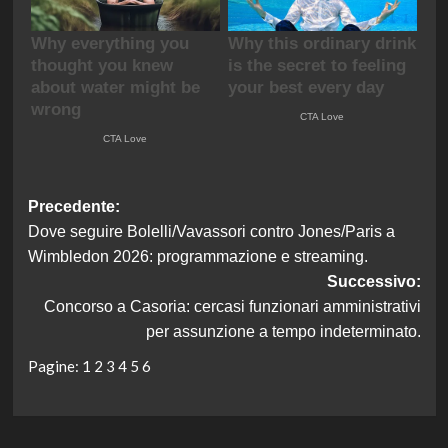
Navigazione
Precedente:
Dove seguire Bolelli/Vavassori contro Jones/Paris a
articolo
Wimbledon 2026: programmazione e streaming.
Successivo:
Concorso a Casoria: cercasi funzionari amministrativi
per assunzione a tempo indeterminato.
Pagine:
1
2
3
4
5
6