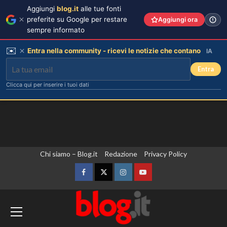
Aggiungi
blog.it
alle tue fonti
preferite su Google per restare
Aggiungi ora
sempre informato
✉️
Entra nella community - ricevi le notizie che contano
IA
Entra
Clicca qui per inserire i tuoi dati
Vai
Chi siamo – Blog.it
Redazione
Privacy Policy
al
contenuto
Facebook
Twitter
Instagram
YouTube