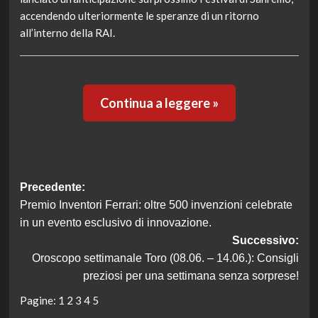
accendendo ulteriormente le speranze di un ritorno
all’interno della RAI.
Continua a leggere »
Navigazione
Precedente:
Premio Inventori Ferrari: oltre 500 invenzioni celebrate
articolo
in un evento esclusivo di innovazione.
Successivo:
Oroscopo settimanale Toro (08.06. – 14.06.): Consigli
preziosi per una settimana senza sorprese!
Pagine:
1
2
3
4
5