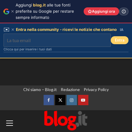
Aggiungi
blog.it
alle tue fonti
preferite su Google per restare
Aggiungi ora
sempre informato
✉️
Entra nella community - ricevi le notizie che contano
IA
Entra
Clicca qui per inserire i tuoi dati
Vai
Chi siamo – Blog.it
Redazione
Privacy Policy
al
contenuto
Facebook
Twitter
Instagram
YouTube