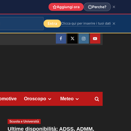
Aggiungi ora
Perche?
Entra
Clicca qui per inserire i tuoi dati
Facebook
Twitter
Instagram
YouTube
omotive
Oroscopo
Meteo
Scuola e Università
Ultime disponibilità: ADSS, ADMM,