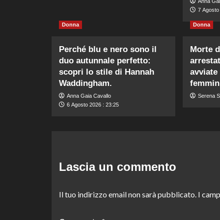
Anna Gai
7 Agosto 
Donna
Donna
Perché blu e nero sono il
Morte d
duo autunnale perfetto:
arrestat
scopri lo stile di Hannah
avviate
Waddingham.
femmini
Anna Gaia Cavallo
Serena S
6 Agosto 2026 : 23:25
Lascia un commento
Il tuo indirizzo email non sarà pubblicato.
I camp