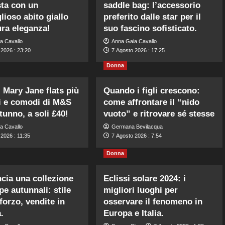
ta con un
saddle bag: l’accessorio
lioso abito giallo
preferito dalle star per il
ura eleganza!
suo fascino sofisticato.
a Cavallo
Anna Gaia Cavallo
 2026 : 23:20
7 Agosto 2026 : 17:25
Donna
i Mary Jane flats più
Quando i figli crescono:
i e comodi di M&S
come affrontare il “nido
tunno, a soli £40!
vuoto” e ritrovare sé stesse
a Cavallo
Germana Bevilacqua
2026 : 11:35
7 Agosto 2026 : 7:54
Donna
ncia una collezione
Eclissi solare 2024: i
pe autunnali: stile
migliori luoghi per
forzo, vendite in
osservare il fenomeno in
.
Europa e Italia.