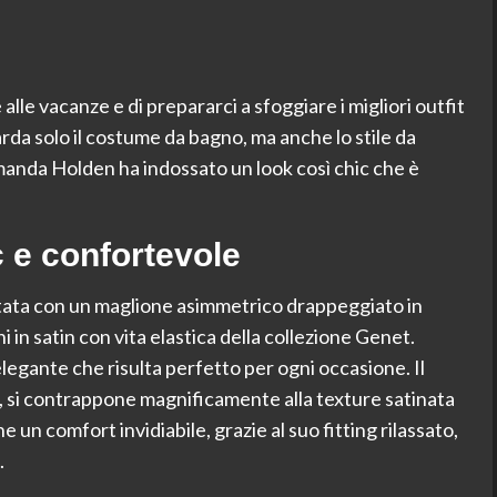
alle vacanze e di prepararci a sfoggiare i migliori outfit
arda solo il costume da bagno, ma anche lo stile da
anda Holden ha indossato un look così chic che è
c e confortevole
tata con un maglione asimmetrico drappeggiato in
i in satin con vita elastica della collezione Genet.
egante che risulta perfetto per ogni occasione. Il
, si contrappone magnificamente alla texture satinata
 un comfort invidiabile, grazie al suo fitting rilassato,
.