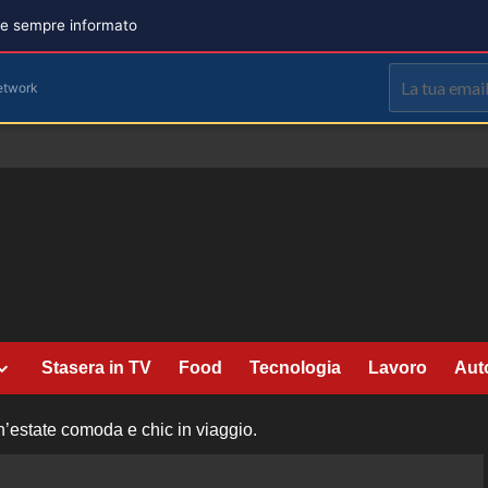
are sempre informato
etwork
Stasera in TV
Food
Tecnologia
Lavoro
Aut
n’estate comoda e chic in viaggio.