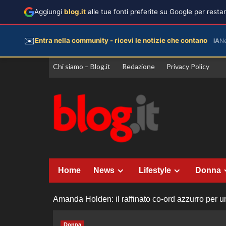
Aggiungi
blog.it
alle tue fonti preferite su Google per rest
✉️
Entra nella community - ricevi le notizie che contano
IA
N
Vai
Chi siamo – Blog.it
Redazione
Privacy Policy
al
contenuto
Home
News
Lifestyle
Donna
Amanda Holden: il raffinato co-ord azzurro per u
Donna