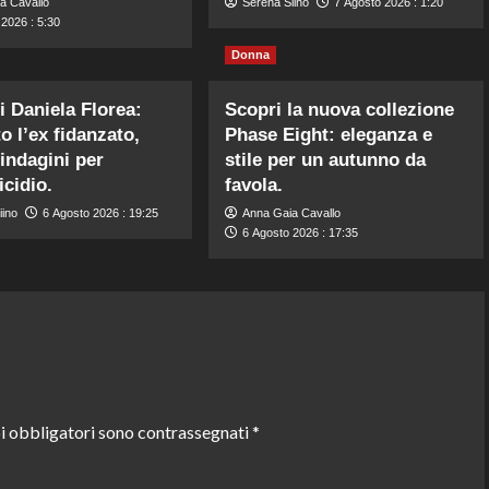
a Cavallo
Serena Siino
7 Agosto 2026 : 1:20
2026 : 5:30
Donna
i Daniela Florea:
Scopri la nuova collezione
o l’ex fidanzato,
Phase Eight: eleganza e
 indagini per
stile per un autunno da
cidio.
favola.
iino
6 Agosto 2026 : 19:25
Anna Gaia Cavallo
6 Agosto 2026 : 17:35
i obbligatori sono contrassegnati
*