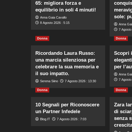
65: migliora forza e
conquis
equilibrio in soli 4 minuti!
meravig
sole: p
Anna Gaia Cavallo
8 Agosto 2026 : 5:15
Anna Gai
7 Agosto
Donna
Donna
Ricordando Laura Russo:
Scopri 
una marcia silenziosa per
elegant
celebrare la sua memoria e
per l’au
il suo impatto.
Anna Gai
7 Agosto 
Serena Siino
7 Agosto 2026 : 13:30
Donna
Donna
10 Segnali per Riconoscere
Zara la
un Partner Infedele
di sciar
senza s
Blog.IT
7 Agosto 2026 : 7:03
crescita