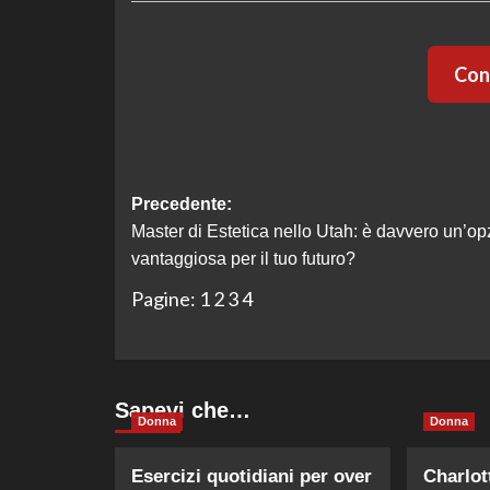
Cont
Navigazione
Precedente:
Master di Estetica nello Utah: è davvero un’op
articolo
vantaggiosa per il tuo futuro?
Pagine:
1
2
3
4
Sapevi che…
Donna
Donna
Esercizi quotidiani per over
Charlot