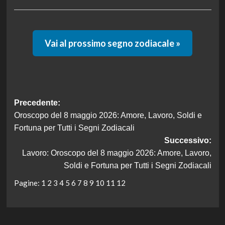
Vai al prossimo segno zodiacale »
Navigazione
Precedente:
Oroscopo del 8 maggio 2026: Amore, Lavoro, Soldi e
articolo
Fortuna per Tutti i Segni Zodiacali
Successivo:
Lavoro: Oroscopo del 8 maggio 2026: Amore, Lavoro,
Soldi e Fortuna per Tutti i Segni Zodiacali
Pagine:
1
2
3
4
5
6
7
8
9
10
11
12