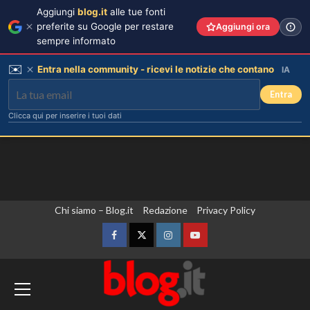
Aggiungi
blog.it
alle tue fonti
preferite su Google per restare
Aggiungi ora
sempre informato
✉️
Entra nella community - ricevi le notizie che contano
IA
Entra
Clicca qui per inserire i tuoi dati
Vai
Chi siamo – Blog.it
Redazione
Privacy Policy
al
contenuto
Facebook
Twitter
Instagram
YouTube