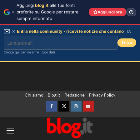
Aggiungi
blog.it
alle tue fonti
preferite su Google per restare
Aggiungi ora
sempre informato
✉️
Entra nella community - ricevi le notizie che contano
IA
Entra
Clicca qui per inserire i tuoi dati
Vai
Chi siamo – Blog.it
Redazione
Privacy Policy
al
contenuto
Facebook
Twitter
Instagram
YouTube