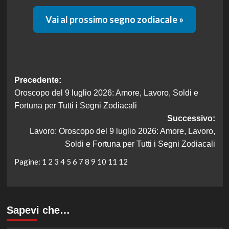
Vai al prossimo segno zodiacale »
Navigazione
Precedente:
Oroscopo del 9 luglio 2026: Amore, Lavoro, Soldi e
articolo
Fortuna per Tutti i Segni Zodiacali
Successivo:
Lavoro: Oroscopo del 9 luglio 2026: Amore, Lavoro,
Soldi e Fortuna per Tutti i Segni Zodiacali
Pagine:
1
2
3
4
5
6
7
8
9
10
11
12
Sapevi che…