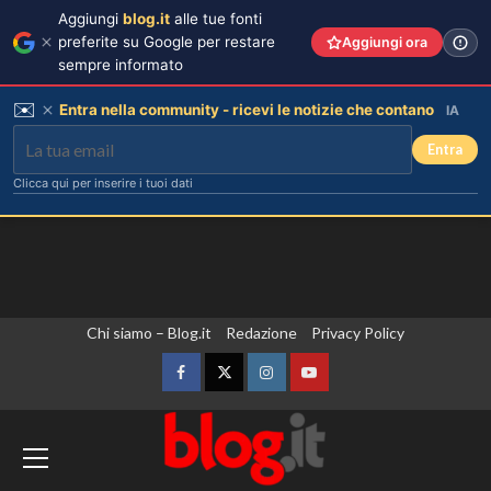
Aggiungi
blog.it
alle tue fonti
preferite su Google per restare
Aggiungi ora
sempre informato
✉️
Entra nella community - ricevi le notizie che contano
IA
Entra
Clicca qui per inserire i tuoi dati
Vai
Chi siamo – Blog.it
Redazione
Privacy Policy
al
contenuto
Facebook
Twitter
Instagram
YouTube