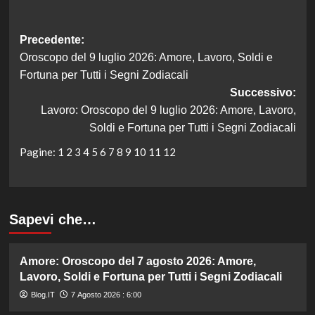
Navigazione
Precedente:
Oroscopo del 9 luglio 2026: Amore, Lavoro, Soldi e
articolo
Fortuna per Tutti i Segni Zodiacali
Successivo:
Lavoro: Oroscopo del 9 luglio 2026: Amore, Lavoro,
Soldi e Fortuna per Tutti i Segni Zodiacali
Pagine:
1
2
3
4
5
6
7
8
9
10
11
12
Sapevi che…
Amore: Oroscopo del 7 agosto 2026: Amore,
Lavoro, Soldi e Fortuna per Tutti i Segni Zodiacali
Blog.IT
7 Agosto 2026 : 6:00