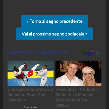
« Torna al segno precedente
Vai al prossimo segno zodiacale »