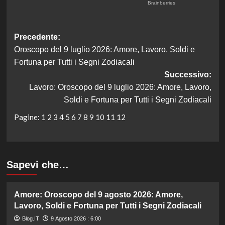
Navigazione
Precedente:
Oroscopo del 9 luglio 2026: Amore, Lavoro, Soldi e
articolo
Fortuna per Tutti i Segni Zodiacali
Successivo:
Lavoro: Oroscopo del 9 luglio 2026: Amore, Lavoro,
Soldi e Fortuna per Tutti i Segni Zodiacali
Pagine:
1
2
3
4
5
6
7
8
9
10
11
12
Sapevi che…
Amore: Oroscopo del 9 agosto 2026: Amore,
Lavoro, Soldi e Fortuna per Tutti i Segni Zodiacali
Blog.IT
9 Agosto 2026 : 6:00