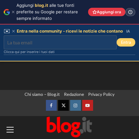
Aggiungi
blog.it
alle tue fonti
preferite su Google per restare
Aggiungi ora
sempre informato
✉️
Entra nella community - ricevi le notizie che contano
IA
Entra
Clicca qui per inserire i tuoi dati
Vai
Chi siamo – Blog.it
Redazione
Privacy Policy
al
contenuto
Facebook
Twitter
Instagram
YouTube