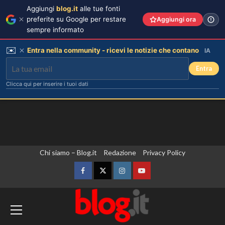
Aggiungi
blog.it
alle tue fonti
preferite su Google per restare
Aggiungi ora
sempre informato
✉️
Entra nella community - ricevi le notizie che contano
IA
Entra
Clicca qui per inserire i tuoi dati
Vai
Chi siamo – Blog.it
Redazione
Privacy Policy
al
contenuto
Facebook
Twitter
Instagram
YouTube