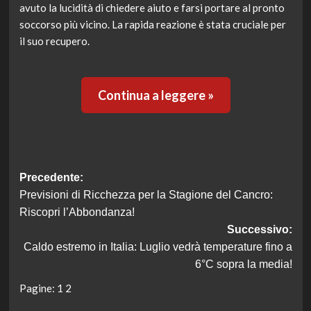
avuto la lucidità di chiedere aiuto e farsi portare al pronto
soccorso più vicino. La rapida reazione è stata cruciale per
il suo recupero.
Continua a leggere »
Navigazione
Precedente:
Previsioni di Ricchezza per la Stagione del Cancro:
articolo
Riscopri l’Abbondanza!
Successivo:
Caldo estremo in Italia: Luglio vedrà temperature fino a
6°C sopra la media!
Pagine:
1
2