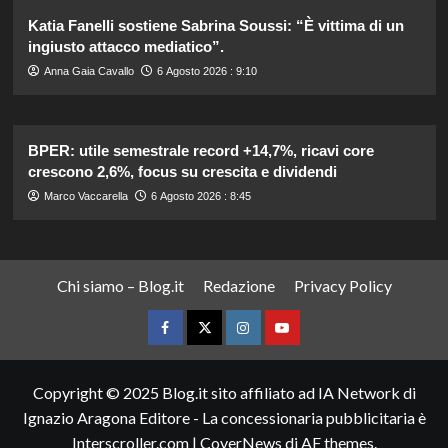
Katia Fanelli sostiene Sabrina Soussi: “È vittima di un
ingiusto attacco mediatico”.
Anna Gaia Cavallo
6 Agosto 2026 : 9:10
BPER: utile semestrale record +14,7%, ricavi core
crescono 2,6%, focus su crescita e dividendi
Marco Vaccarella
6 Agosto 2026 : 8:45
Chi siamo – Blog.it
Redazione
Privacy Policy
Facebook
Twitter
Instagram
YouTube
Copyright © 2025 Blog.it sito affiliato ad IA Network di
Ignazio Aragona Editore - La concessionaria pubblicitaria è
Interscroller.com
|
CoverNews
di AF themes.