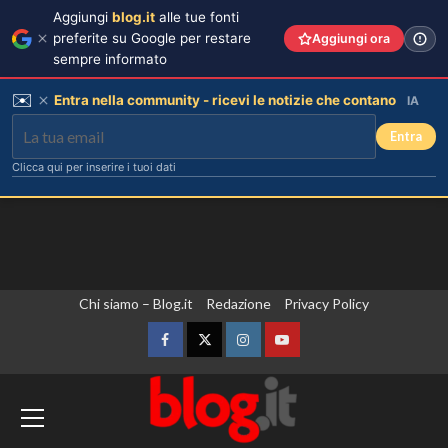
Aggiungi
blog.it
alle tue fonti
preferite su Google per restare
Aggiungi ora
sempre informato
✉️
Entra nella community - ricevi le notizie che contano
IA
Entra
Clicca qui per inserire i tuoi dati
Vai
Chi siamo – Blog.it
Redazione
Privacy Policy
al
contenuto
Facebook
Twitter
Instagram
YouTube