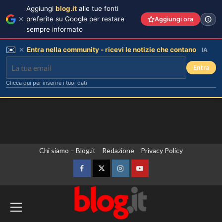
Aggiungi
blog.it
alle tue fonti
preferite su Google per restare
Aggiungi ora
sempre informato
✉️
Entra nella community - ricevi le notizie che contano
IA
Entra
Clicca qui per inserire i tuoi dati
Vai
Chi siamo – Blog.it
Redazione
Privacy Policy
al
contenuto
Facebook
Twitter
Instagram
YouTube