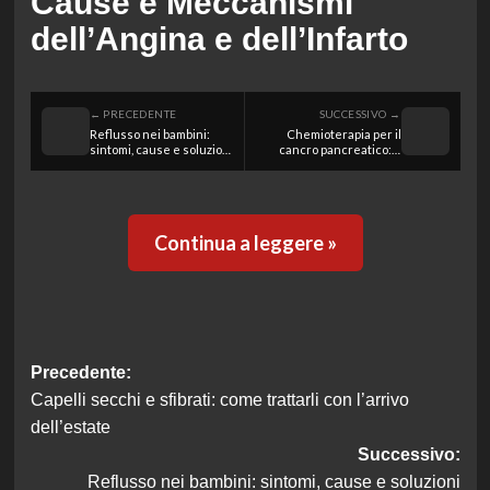
Cause e Meccanismi
dell’Angina e dell’Infarto
← PRECEDENTE
SUCCESSIVO →
Reflusso nei bambini:
Chemioterapia per il
sintomi, cause e soluzioni
cancro pancreatico: è
efficaci
davvero utile per
prolungare la vita?
Continua a leggere »
Navigazione
Precedente:
Capelli secchi e sfibrati: come trattarli con l’arrivo
articolo
dell’estate
Successivo:
Reflusso nei bambini: sintomi, cause e soluzioni