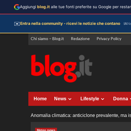
Aggiungi
blog.it
alle tue fonti preferite su Google per rest
✉️
Entra nella community - ricevi le notizie che contano
IA
N
Vai
Chi siamo – Blog.it
Redazione
Privacy Policy
al
contenuto
Home
News
Lifestyle
Donna
Anomalia climatica: anticiclone prevalente, ma is
Meteo news