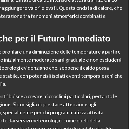
aggiungere valori elevati. Questa ondata di calore, che
l’interazione tra fenomeni atmosferici combinati e
che per il Futuro Immediato
be profilare una diminuzione delle temperature a partire
co inizialmente moderato sarà graduale e non escluderà
 meteorologi evidenziano che, sebbene il caldo possa
 stabile, con potenziali isolati eventi temporaleschi che
ia.
tribuisce a creare microclimi particolari, pertanto le
one. Si consiglia di prestare attenzione agli
i, specialmente per chi programmatizza attività
rte dai servizi meteorologici come quelli della
er garantire la sicurezza durante le ondate di caldo.