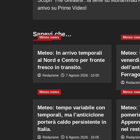
Scopri ‘The Greatest’: la serie su Muhammad A
articolo
arrivo su Prime Video!
Sapevi che…
Meteo news
Meteo ne
Meteo: In arrivo temporali
Meteo: 
al Nord e Centro per fronte
venerdì
fresco in transito.
dell’ant
Ferrago
Redazione
7 Agosto 2026 : 10:00
Redazio
Meteo news
Meteo ne
Meteo: tempo variabile con
Meteo: 
temporali, ma l’anticiclone
pomerid
porterà caldo persistente in
Appenni
Italia.
nel rest
Redazione
6 Agosto 2026 : 16:05
Redazio