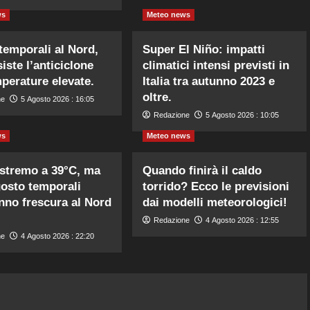
ws
Meteo news
temporali al Nord,
Super El Niño: impatti
iste l’anticiclone
climatici intensi previsti in
perature elevate.
Italia tra autunno 2023 e
oltre.
ne
5 Agosto 2026 : 16:05
Redazione
5 Agosto 2026 : 10:05
ws
Meteo news
stremo a 39°C, ma
Quando finirà il caldo
gosto temporali
torrido? Ecco le previsioni
nno frescura al Nord
dai modelli meteorologici!
Redazione
4 Agosto 2026 : 12:55
ne
4 Agosto 2026 : 22:20