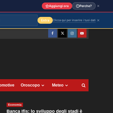
Aggiungi ora
Perche?
Entra
Clicca qui per inserire i tuoi dati
Facebook
Twitter
Instagram
YouTube
omotive
Oroscopo
Meteo
Economia
Banca Ifis: lo sviluppo degli stadi è