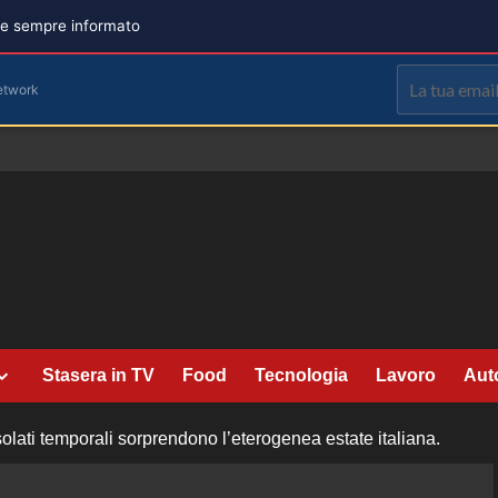
are sempre informato
etwork
Stasera in TV
Food
Tecnologia
Lavoro
Aut
olati temporali sorprendono l’eterogenea estate italiana.