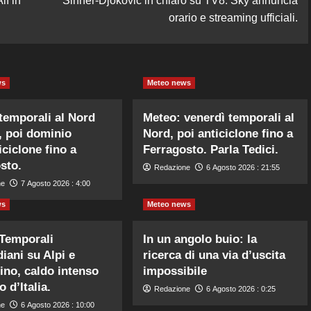
lì in
Sinner-Djokovic in chiaro su TV8: Sky annuncia
orario e streaming ufficiali.
ws
Meteo news
temporali al Nord
Meteo: venerdì temporali al
, poi dominio
Nord, poi anticiclone fino a
iciclone fino a
Ferragosto. Parla Tedici.
sto.
Redazione
6 Agosto 2026 : 21:55
ne
7 Agosto 2026 : 4:00
ws
Meteo news
Temporali
In un angolo buio: la
iani su Alpi e
ricerca di una via d’uscita
no, caldo intenso
impossibile
o d’Italia.
Redazione
6 Agosto 2026 : 0:25
ne
6 Agosto 2026 : 10:00