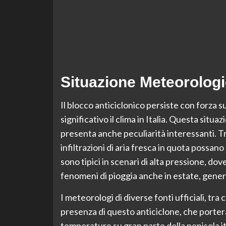
Situazione Meteorologic
Il blocco anticiclonico persiste con forza
significativo il clima in Italia. Questa situ
presenta anche peculiarità interessanti. Tr
infiltrazioni di aria fresca in quota possan
sono tipici in scenari di alta pressione, do
fenomeni di pioggia anche in estate, gener
I meteorologi di diverse fonti ufficiali, tr
presenza di questo anticiclone, che porter
temperature su gran parte della penisola ital