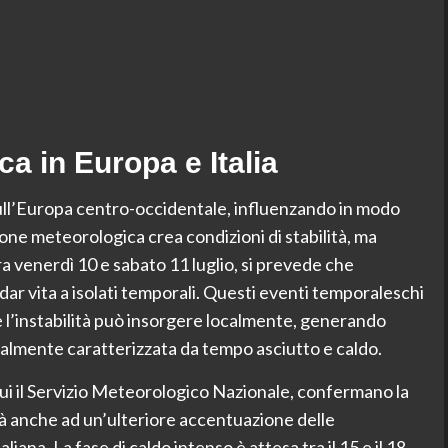
a in Europa e Italia
 sull’Europa centro-occidentale, influenzando in modo
azione meteorologica crea condizioni di stabilità, ma
a venerdì 10 e sabato 11 luglio, si prevede che
o dar vita a isolati temporali. Questi eventi temporaleschi
ve l’instabilità può insorgere localmente, generando
almente caratterizzata da tempo asciutto e caldo.
a cui il Servizio Meteorologico Nazionale, confermano la
à anche ad un’ulteriore accentuazione delle
iana. La fase di caldo intenso è attesa tra il 15 e il 18