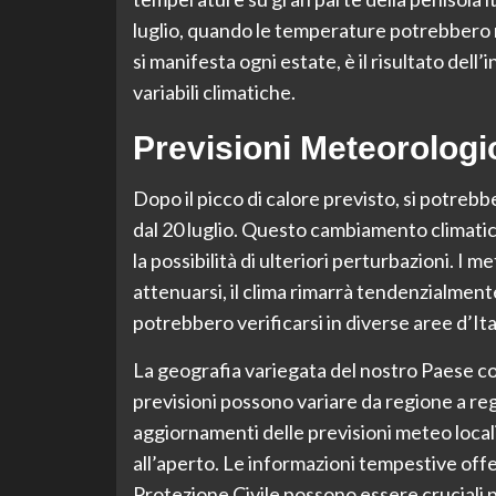
luglio, quando le temperature potrebbero r
si manifesta ogni estate, è il risultato del
variabili climatiche.
Previsioni Meteorologi
Dopo il picco di calore previsto, si potreb
dal 20 luglio. Questo cambiamento climati
la possibilità di ulteriori perturbazioni. I
attenuarsi, il clima rimarrà tendenzialmente
potrebbero verificarsi in diverse aree d’Ital
La geografia variegata del nostro Paese con
previsioni possono variare da regione a regi
aggiornamenti delle previsioni meteo local
all’aperto. Le informazioni tempestive offe
Protezione Civile possono essere cruciali p