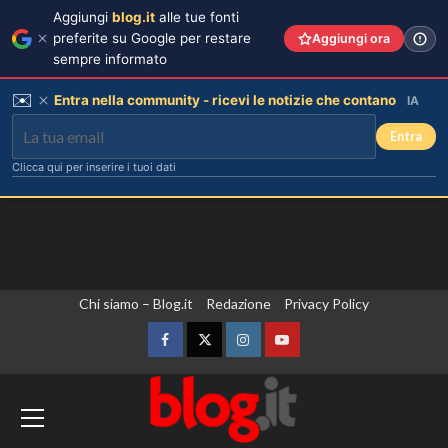
Aggiungi
blog.it
alle tue fonti
preferite su Google per restare
Aggiungi ora
sempre informato
✉️
Entra nella community - ricevi le notizie che contano
IA
Entra
Clicca qui per inserire i tuoi dati
Vai
Chi siamo – Blog.it
Redazione
Privacy Policy
al
contenuto
Facebook
Twitter
Instagram
YouTube