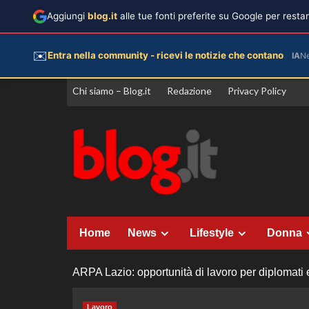
Aggiungi
blog.it
alle tue fonti preferite su Google per rest
✉️
Entra nella community - ricevi le notizie che contano
IA
N
Vai
Chi siamo – Blog.it
Redazione
Privacy Policy
al
contenuto
Home
News
Lifestyle
Donna
ARPA Lazio: opportunità di lavoro per diplomati 
Lavoro