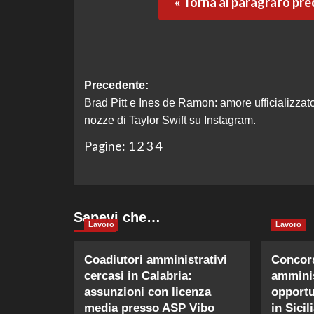
« Torna al paragrafo pr
Navigazione
Precedente:
Brad Pitt e Ines de Ramon: amore ufficializzato
articolo
nozze di Taylor Swift su Instagram.
Pagine:
1
2
3
4
Sapevi che…
Lavoro
Lavoro
Coadiutori amministrativi
Concors
cercasi in Calabria:
amminis
assunzioni con licenza
opportu
media presso ASP Vibo
in Sicili