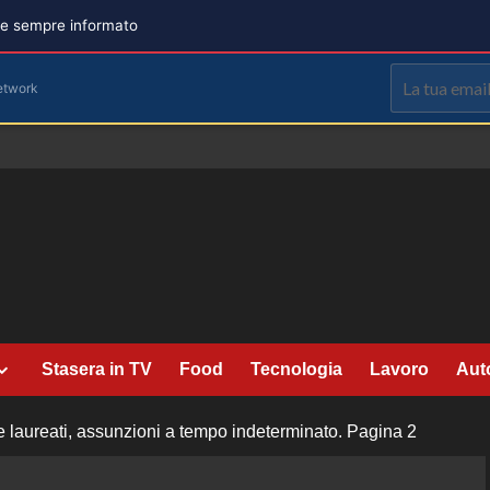
are sempre informato
etwork
Stasera in TV
Food
Tecnologia
Lavoro
Aut
e laureati, assunzioni a tempo indeterminato.
Pagina 2