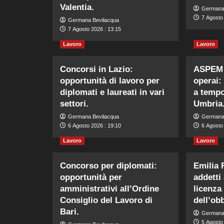
Valentia.
Germana
7 Agosto 
Germana Bevilacqua
7 Agosto 2026 : 13:15
Lavoro
Lavoro
Concorsi in Lazio:
ASPEM 
opportunità di lavoro per
operai:
diplomati e laureati in vari
a tempo
settori.
Umbria
Germana Bevilacqua
Germana
6 Agosto 2026 : 19:10
6 Agosto
Lavoro
Lavoro
Concorso per diplomati:
Emilia
opportunità per
addetti
amministrativi all’Ordine
licenza
Consiglio del Lavoro di
dell’obb
Bari.
Germana
5 Agosto