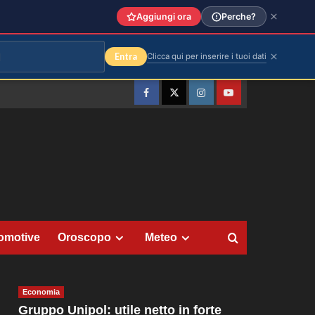
Aggiungi ora
Perche?
Entra
Clicca qui per inserire i tuoi dati
Facebook
Twitter
Instagram
YouTube
omotive
Oroscopo
Meteo
Economia
Gruppo Unipol: utile netto in forte