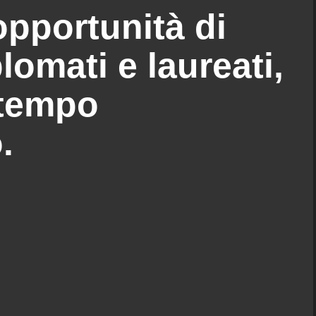
pportunità di
lomati e laureati,
 tempo
.