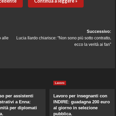
ecedente
Continua a leggere »
Successivo:
 alle
Lucia Ilardo chiarisce: “Non sono più sotto contratto,
ecco la verità ai fan”
Lavoro
o per assistenti
Lavoro per insegnanti con
trativi a Enna:
INDIRE: guadagna 200 euro
nità per diplomati
al giorno in selezione
a.
pubblica.