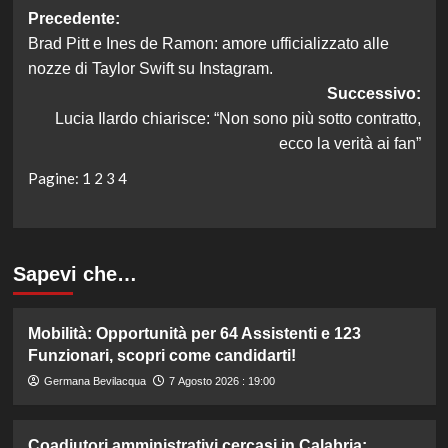
Navigazione
Precedente:
Brad Pitt e Ines de Ramon: amore ufficializzato alle
articolo
nozze di Taylor Swift su Instagram.
Successivo:
Lucia Ilardo chiarisce: “Non sono più sotto contratto,
ecco la verità ai fan”
Pagine:
1
2
3
4
Sapevi che…
Mobilità: Opportunità per 64 Assistenti e 123
Funzionari, scopri come candidarti!
Germana Bevilacqua
7 Agosto 2026 : 19:00
Coadiutori amministrativi cercasi in Calabria: