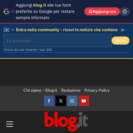
Aggiungi
blog.it
alle tue fonti
preferite su Google per restare
Aggiungi ora
sempre informato
✉️
Entra nella community - ricevi le notizie che contano
IA
Entra
Clicca qui per inserire i tuoi dati
Vai
Chi siamo – Blog.it
Redazione
Privacy Policy
al
contenuto
Facebook
Twitter
Instagram
YouTube