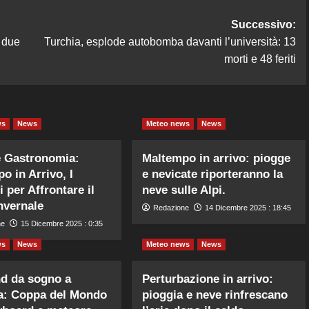
Successivo:
 due
Turchia, esplode autobomba davanti l’università: 13
morti e 48 feriti
ws
News
Meteo news
News
e Gastronomia:
Maltempo in arrivo: piogge
o in Arrivo, I
e nevicate riporteranno la
 per Affrontare il
neve sulle Alpi.
nvernale
Redazione
14 Dicembre 2025 : 18:45
ne
15 Dicembre 2025 : 0:35
ws
News
Meteo news
News
d da sogno a
Perturbazione in arrivo:
a: Coppa del Mondo
pioggia e neve rinfrescano