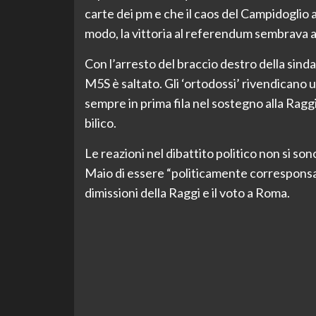
carte dei pm e che il caos del Campidoglio a
modo, la vittoria al referendum sembrava 
Con l’arresto del braccio destro della sindac
M5S è saltato. Gli ‘ortodossi’ rivendicano un
sempre in prima fila nel sostegno alla Raggi,
bilico.
Le reazioni nel dibattito politico non si son
Maio di essere “politicamente corresponsabi
dimissioni della Raggi e il voto a Roma.