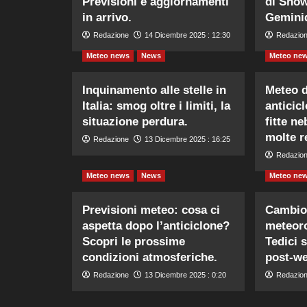
Previsioni e aggiornamenti
di Sno
in arrivo.
Geminid
Redazione
14 Dicembre 2025 : 12:30
Redazio
Meteo news
News
Meteo ne
Inquinamento alle stelle in
Meteo 
Italia: smog oltre i limiti, la
anticic
situazione perdura.
fitte n
molte r
Redazione
13 Dicembre 2025 : 16:25
Redazio
Meteo news
News
Meteo ne
Previsioni meteo: cosa ci
Cambio 
aspetta dopo l’anticiclone?
meteor
Scopri le prossime
Tedici s
condizioni atmosferiche.
post-w
Redazione
13 Dicembre 2025 : 0:20
Redazio