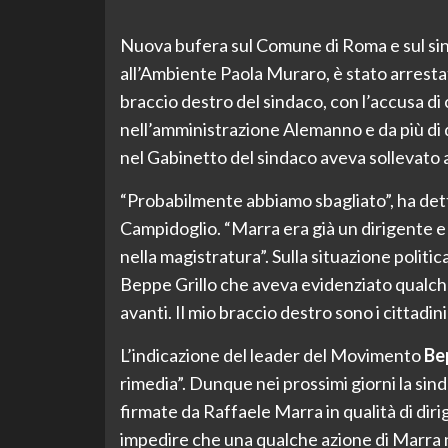
Nuova bufera sul Comune di Roma e sul s
all’Ambiente Paola Muraro, è stato arrest
braccio destro del sindaco, con l’accusa d
nell’amministrazione Alemanno e da più di d
nel Gabinetto del sindaco aveva sollevato
“Probabilmente abbiamo sbagliato”, ha dett
Campidoglio. “Marra era già un dirigente e c
nella magistratura”. Sulla situazione politi
Beppe Grillo che aveva evidenziato qualche
avanti. Il mio braccio destro sono i cittadin
L’indicazione del leader del Movimento
Be
rimedia”. Dunque nei prossimi giorni la sin
firmate da Raffaele Marra in qualità di dir
impedire che una qualche azione di Marra ne