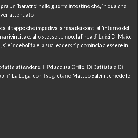
pra un ‘baratro’ nelle guerre intestine che, in qualche
aver attenuato.
a, il tappo che impediva la resa dei conti all’interno del
a rivincita e, allo stesso tempo, la linea di Luigi Di Maio,
 si è indebolita e la sua leadership comincia a essere in
o fatte attendere. Il Pd accusa Grillo, Di Battista e Di
li”. La Lega, con il segretario Matteo Salvini, chiede le