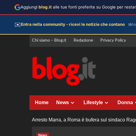
Aggiungi
blog.it
alle tue fonti preferite su Google per rest
✉️
Entra nella community - ricevi le notizie che contano
IA
N
Vai
Chi siamo – Blog.it
Redazione
Privacy Policy
al
contenuto
Home
News
Lifestyle
Donna
Arresto Marra, a Roma è bufera sul sindaco Rag
News