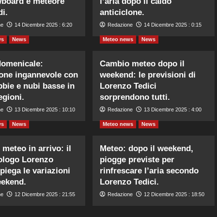
wboard e meteore
l’aria dopo il caldo
i.
anticiclone.
ne
14 Dicembre 2025 : 6:20
Redazione
14 Dicembre 2025 : 0:15
ws
News
Meteo news
News
domenicale:
Cambio meteo dopo il
lone ingannevole con
weekend: le previsioni di
ebbie e nubi basse in
Lorenzo Tedici
egioni.
sorprendono tutti.
ne
13 Dicembre 2025 : 10:10
Redazione
13 Dicembre 2025 : 4:00
ws
News
Meteo news
News
meteo in arrivo: il
Meteo: dopo il weekend,
ologo Lorenzo
piogge previste per
piega le variazioni
rinfrescare l’aria secondo
eekend.
Lorenzo Tedici.
ne
12 Dicembre 2025 : 21:55
Redazione
12 Dicembre 2025 : 18:50