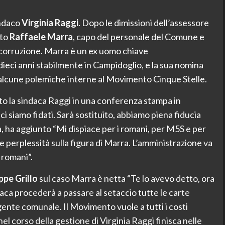
indaco
Virginia Raggi
. Dopo le dimissioni dell’assessore
ato
Raffaele Marra
, capo del personale del Comune e
i corruzione. Marra è un ex uomo chiave
ieci anni stabilmente in Campidoglio, e la sua nomina
 alcune polemiche interne al Movimento Cinque Stelle.
o la sindaca Raggi in una conferenza stampa in
i siamo fidati. Sarà sostituito, abbiamo piena fiducia
ca, ha aggiunto “Mi dispiace per i romani, per M5S e per
 perplessità sulla figura di Marra. L’amministrazione va
i romani”.
ppe Grillo
sul caso Marra è netta “Te lo avevo detto, ora
daca procederà a passare al setaccio tutte le carte
igente comunale. Il Movimento vuole a tutti i costi
l corso della gestione di Virginia Raggi finisca nelle