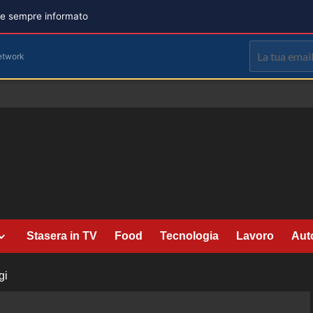
are sempre informato
etwork
Stasera in TV
Food
Tecnologia
Lavoro
Aut
gi