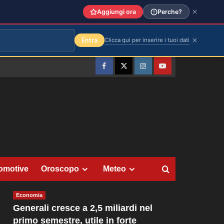
Aggiungi ora
Perche?
Entra
Clicca qui per inserire i tuoi dati
Facebook
Twitter
Instagram
YouTube
omotive
Oroscopo
Meteo
Economia
Generali cresce a 2,5 miliardi nel
primo semestre, utile in forte