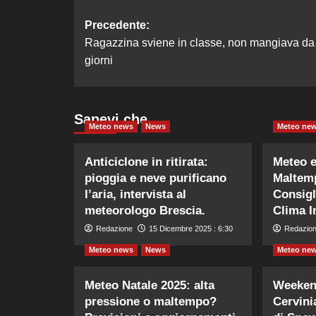
Navigazione
Precedente:
Ragazzina sviene in classe, non mangiava da
articolo
giorni
Sapevi che…
Meteo news
News
Meteo ne
Anticiclone in ritirata:
Meteo 
pioggia e neve purificano
Maltemp
l’aria, intervista al
Consigli
meteorologo Brescia.
Clima I
Redazione
15 Dicembre 2025 : 6:30
Redazio
Meteo news
News
Meteo ne
Meteo Natale 2025: alta
Weeken
pressione o maltempo?
Cervini