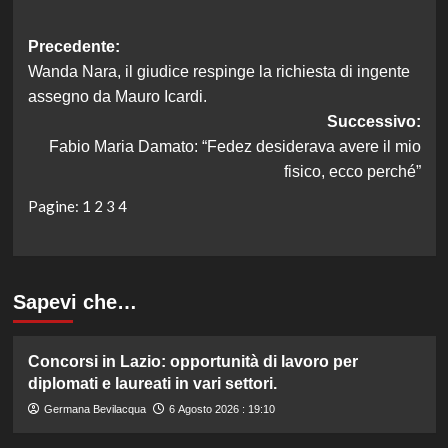
Navigazione
Precedente:
Wanda Nara, il giudice respinge la richiesta di ingente
articolo
assegno da Mauro Icardi.
Successivo:
Fabio Maria Damato: “Fedez desiderava avere il mio
fisico, ecco perché”
Pagine:
1
2
3
4
Sapevi che…
Concorsi in Lazio: opportunità di lavoro per
diplomati e laureati in vari settori.
Germana Bevilacqua
6 Agosto 2026 : 19:10