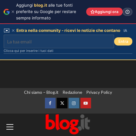
Aggiungi
blog.it
alle tue fonti
preferite su Google per restare
Aggiungi ora
sempre informato
✉️
Entra nella community - ricevi le notizie che contano
IA
Entra
Clicca qui per inserire i tuoi dati
Vai
Chi siamo – Blog.it
Redazione
Privacy Policy
al
contenuto
Facebook
Twitter
Instagram
YouTube