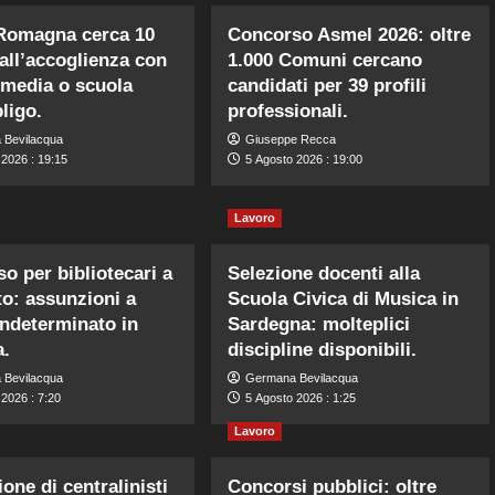
 Romagna cerca 10
Concorso Asmel 2026: oltre
 all’accoglienza con
1.000 Comuni cercano
 media o scuola
candidati per 39 profili
ligo.
professionali.
 Bevilacqua
Giuseppe Recca
 2026 : 19:15
5 Agosto 2026 : 19:00
Lavoro
o per bibliotecari a
Selezione docenti alla
o: assunzioni a
Scuola Civica di Musica in
ndeterminato in
Sardegna: molteplici
a.
discipline disponibili.
 Bevilacqua
Germana Bevilacqua
2026 : 7:20
5 Agosto 2026 : 1:25
Lavoro
one di centralinisti
Concorsi pubblici: oltre