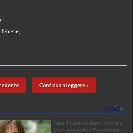
e;
ordi/mese;
ecedente
Continua a leggere »