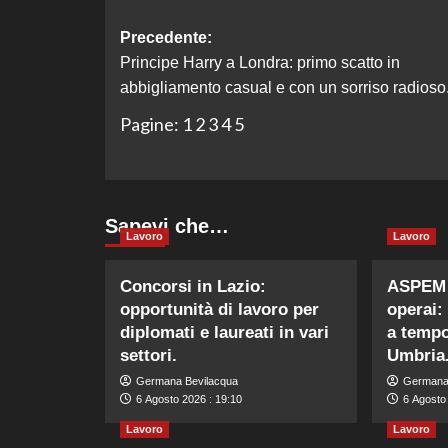
Navigazione
Precedente:
Principe Harry a Londra: primo scatto in
articolo
abbigliamento casual e con un sorriso radioso
Pagine:
1
2
3
4
5
Sapevi che…
Lavoro
Lavoro
Concorsi in Lazio:
ASPEM 
opportunità di lavoro per
operai:
diplomati e laureati in vari
a tempo
settori.
Umbria
Germana Bevilacqua
Germana
6 Agosto 2026 : 19:10
6 Agosto
Lavoro
Lavoro