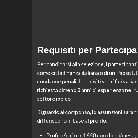
Requisiti per Parteci
Per candidarsi alla selezione, i partecipant
come cittadinanza italiana o di un Paese UE,
condanne penali. I requisiti specifici varian
richiesta almeno 3 anni di esperienza nel ruo
settore ippico.
Riguardo al compenso, le assunzioni saran
differiscono in base al profilo:
Profilo A: circa 1.650 euro lordi/mese;