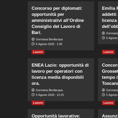
Concorso per diplomati:
Emilia
opportunità per
addetti
amministrativi all’Ordine
licenza
Consiglio del Lavoro di
dell’obb
Bari.
Germana
5 Agosto
Germana Bevilacqua
6 Agosto 2026 : 1:05
Lavoro
Lavoro
ENEA Lazio: opportunità di
Concors
lavoro per operatori con
Grosset
licenza media disponibili
tempo i
ora.
Toscan
Germana Bevilacqua
Germana
5 Agosto 2026 : 13:15
5 Agosto 
Lavoro
Lavoro
Opportunità lavorative:
Assunzi