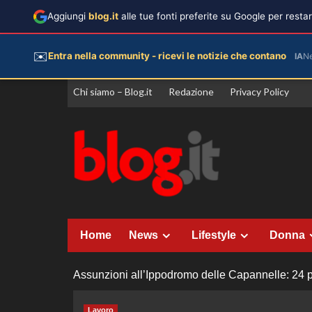
Aggiungi
blog.it
alle tue fonti preferite su Google per rest
✉️
Entra nella community - ricevi le notizie che contano
IA
N
Vai
Chi siamo – Blog.it
Redazione
Privacy Policy
al
contenuto
Home
News
Lifestyle
Donna
Assunzioni all’Ippodromo delle Capannelle: 24 po
Lavoro