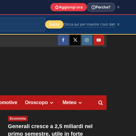
Aggiungi ora
Perche?
Entra
Clicca qui per inserire i tuoi dati
Facebook
Twitter
Instagram
YouTube
omotive
Oroscopo
Meteo
Economia
Generali cresce a 2,5 miliardi nel
primo semestre, utile in forte