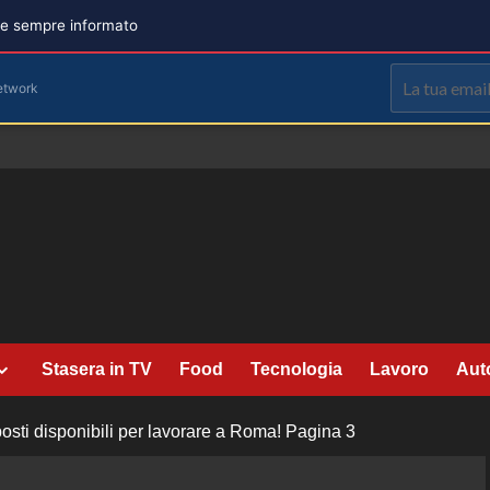
are sempre informato
etwork
Stasera in TV
Food
Tecnologia
Lavoro
Aut
sti disponibili per lavorare a Roma!
Pagina 3