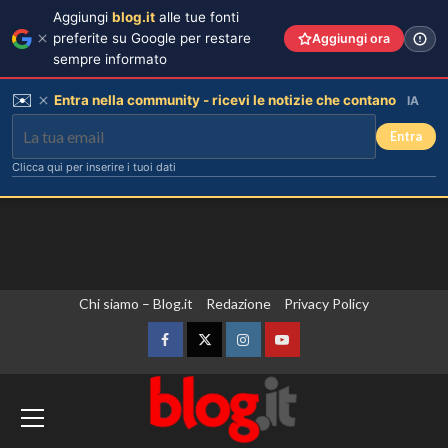
Aggiungi
blog.it
alle tue fonti
preferite su Google per restare
Aggiungi ora
sempre informato
✉️
Entra nella community - ricevi le notizie che contano
IA
Entra
Clicca qui per inserire i tuoi dati
Vai
Chi siamo – Blog.it
Redazione
Privacy Policy
al
contenuto
Facebook
Twitter
Instagram
YouTube