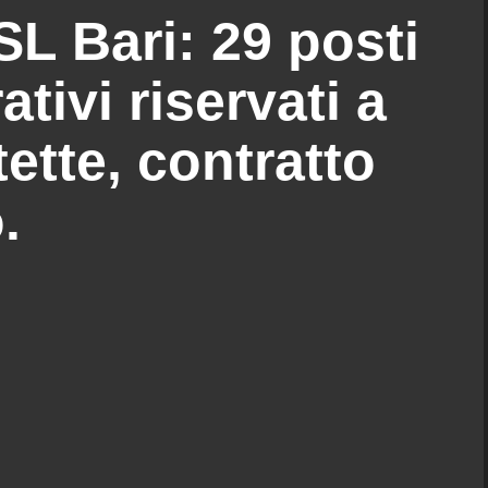
L Bari: 29 posti
tivi riservati a
ette, contratto
.