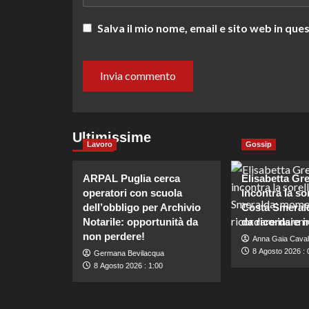
Salva il mio nome, email e sito web in q
Ultimissime
Lavoro
Gossip
ARPAL Puglia cerca
Elisabetta Gr
operatori con scuola
incontra la sor
dell’obbligo per Archivio
Costa Smeral
Notarile: opportunità da
da ricordare i
non perdere!
Anna Gaia Caval
8 Agosto 2026 : 
Germana Bevilacqua
8 Agosto 2026 : 1:00