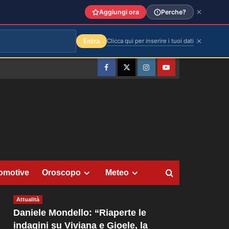
Aggiungi ora
Perche?
Entra
Clicca qui per inserire i tuoi dati
Facebook
Twitter
Instagram
YouTube
omotive
Oroscopo
Meteo
Attualità
Daniele Mondello: “Riaperte le
indagini su Viviana e Gioele, la