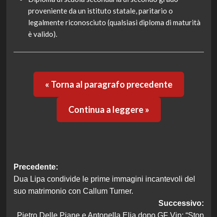
proveniente da un istituto statale, paritario o
legalmente riconosciuto (qualsiasi diploma di maturità
è valido).
« Torna al paragrafo precedente
Continua a leggere »
Navigazione
Precedente:
Dua Lipa condivide le prime immagini incantevoli del
articolo
suo matrimonio con Callum Turner.
Successivo:
Pietro Delle Piane e Antonella Elia dopo GF Vip: “Stop