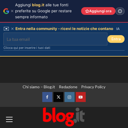
Aggiungi
blog.it
alle tue fonti
preferite su Google per restare
Aggiungi ora
sempre informato
✉️
Entra nella community - ricevi le notizie che contano
IA
Entra
Clicca qui per inserire i tuoi dati
Vai
Chi siamo – Blog.it
Redazione
Privacy Policy
al
contenuto
Facebook
Twitter
Instagram
YouTube