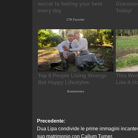
Navigazione
Precedente:
Dua Lipa condivide le prime immagini incantev
articolo
suo matrimonio con Callum Turner.