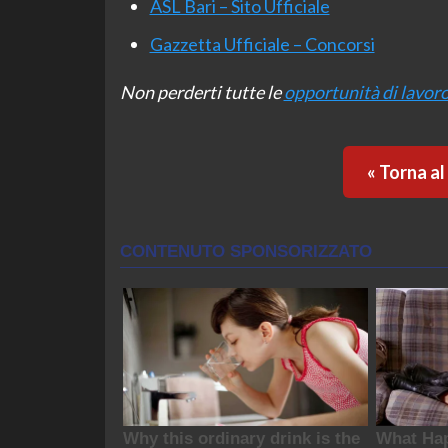
ASL Bari – Sito Ufficiale
Gazzetta Ufficiale – Concorsi
Non perderti tutte le
opportunità di lavor
« Torna a