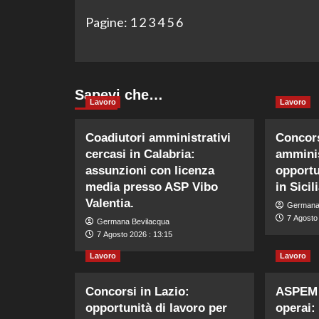
Pagine:
1
2
3
4
5
6
Sapevi che…
Lavoro
Lavoro
Coadiutori amministrativi
Concors
cercasi in Calabria:
amminis
assunzioni con licenza
opportu
media presso ASP Vibo
in Sicili
Valentia.
Germana
7 Agosto 
Germana Bevilacqua
7 Agosto 2026 : 13:15
Lavoro
Lavoro
Concorsi in Lazio:
ASPEM 
opportunità di lavoro per
operai: