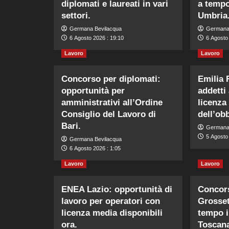
diplomati e laureati in vari
a tempo
settori.
Umbria
Germana Bevilacqua
Germana
6 Agosto 2026 : 19:10
6 Agosto
Lavoro
Lavoro
Concorso per diplomati:
Emilia
opportunità per
addetti
amministrativi all’Ordine
licenza
Consiglio del Lavoro di
dell’obb
Bari.
Germana
5 Agosto
Germana Bevilacqua
6 Agosto 2026 : 1:05
Lavoro
Lavoro
ENEA Lazio: opportunità di
Concors
lavoro per operatori con
Grosset
licenza media disponibili
tempo i
ora.
Toscan