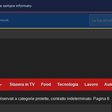
are sempre informato
etwork
Stasera in TV
Food
Tecnologia
Lavoro
Aut
iservati a categorie protette, contratto indeterminato.
Pagina 6