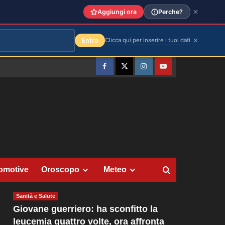
Aggiungi ora
Perche?
Entra
Clicca qui per inserire i tuoi dati
Facebook
Twitter
Instagram
YouTube
omotive
Oroscopo
Meteo
Sanità e Salute
Giovane guerriero: ha sconfitto la
leucemia quattro volte, ora affronta