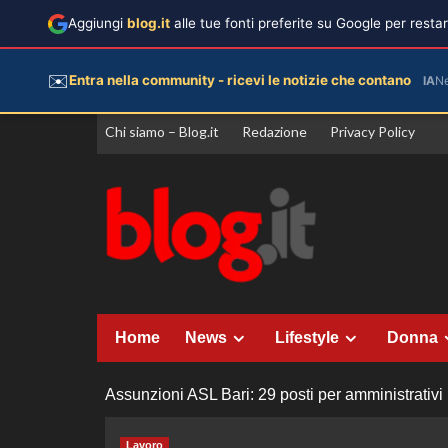
Aggiungi
blog.it
alle tue fonti preferite su Google per rest
✉️
Entra nella community - ricevi le notizie che contano
IA
N
Vai
Chi siamo – Blog.it
Redazione
Privacy Policy
al
contenuto
Home
News
Lifestyle
Donna
Assunzioni ASL Bari: 29 posti per amministrativi r
Lavoro