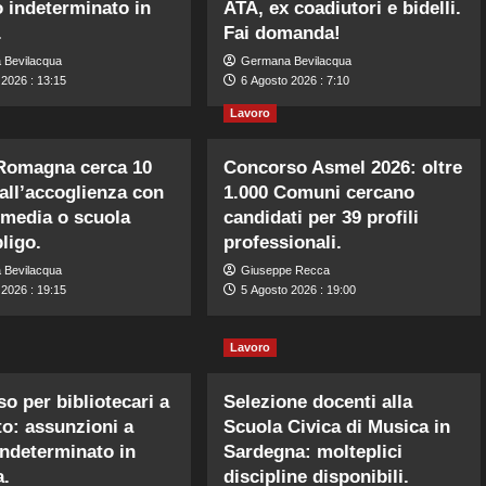
 indeterminato in
ATA, ex coadiutori e bidelli.
.
Fai domanda!
 Bevilacqua
Germana Bevilacqua
 2026 : 13:15
6 Agosto 2026 : 7:10
Lavoro
 Romagna cerca 10
Concorso Asmel 2026: oltre
 all’accoglienza con
1.000 Comuni cercano
 media o scuola
candidati per 39 profili
ligo.
professionali.
 Bevilacqua
Giuseppe Recca
 2026 : 19:15
5 Agosto 2026 : 19:00
Lavoro
o per bibliotecari a
Selezione docenti alla
o: assunzioni a
Scuola Civica di Musica in
ndeterminato in
Sardegna: molteplici
a.
discipline disponibili.