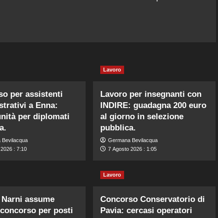
Lavoro
o per assistenti
Lavoro per insegnanti con
trativi a Enna:
INDIRE: guadagna 200 euro
nità per diplomati
al giorno in selezione
a.
pubblica.
 Bevilacqua
Germana Bevilacqua
2026 : 7:10
7 Agosto 2026 : 1:05
Lavoro
Narni assume
Concorso Conservatorio di
 concorso per posti
Pavia: cercasi operatori