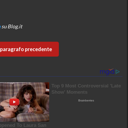
o
su Blog.it
l paragrafo precedente