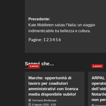
Navigazione
Precedente:
Kate Middleton saluta l’Italia: un viaggio
articolo
indimenticabile tra bellezza e cultura.
Pagine:
1
2
3
4
5
6
Sapevi che…
Lavoro
Lavoro
Marche: opportunità di
ARPAL 
lavoro per coadiutori
operato
amministrativi con licenza
dell’ob
media disponibile subito!
Notaril
non per
Germana Bevilacqua
8 Agosto 2026 : 6:50
Germana