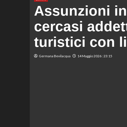
Assunzioni in
cercasi addett
turistici con 
Germana Bevilacqua
14 Maggio 2026 : 23:15