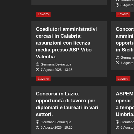
8 Agosto 
Lavoro
Lavoro
Coadiutori amministrativi
Concors
cercasi in Calabria:
amminis
assunzioni con licenza
opportu
media presso ASP Vibo
in Sicili
Valentia.
Germana
7 Agosto 
Germana Bevilacqua
7 Agosto 2026 : 13:15
Lavoro
Lavoro
Concorsi in Lazio:
ASPEM 
opportunità di lavoro per
operai:
diplomati e laureati in vari
a tempo
settori.
Umbria
Germana Bevilacqua
Germana
6 Agosto 2026 : 19:10
6 Agosto