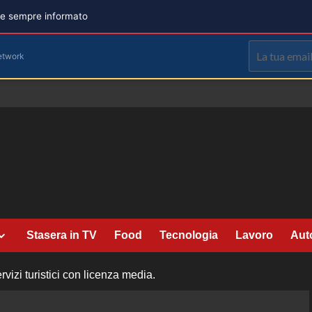
are sempre informato
etwork
Stasera in TV
Food
Tecnologia
Lavoro
Aut
rvizi turistici con licenza media.