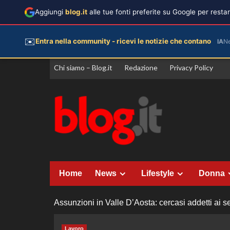
Aggiungi
blog.it
alle tue fonti preferite su Google per rest
✉️
Entra nella community - ricevi le notizie che contano
IA
N
Vai
Chi siamo – Blog.it
Redazione
Privacy Policy
al
contenuto
Home
News
Lifestyle
Donna
Assunzioni in Valle D’Aosta: cercasi addetti ai se
Lavoro