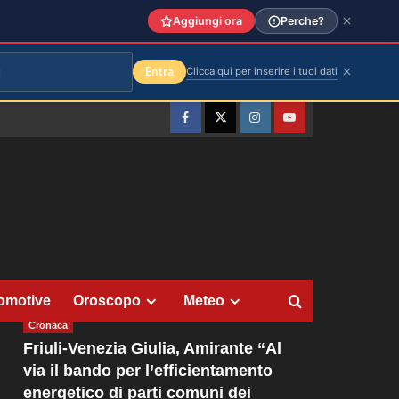
Aggiungi ora
Perche?
Entra
Clicca qui per inserire i tuoi dati
Facebook
Twitter
Instagram
YouTube
omotive
Oroscopo
Meteo
Cronaca
Friuli-Venezia Giulia, Amirante “Al
via il bando per l’efficientamento
energetico di parti comuni dei