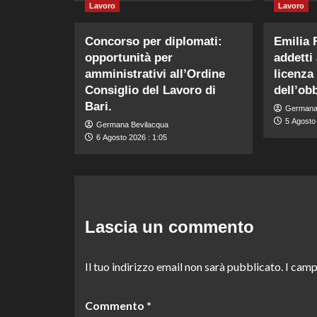
Lavoro
Lavoro
Concorso per diplomati:
Emilia
opportunità per
addetti
amministrativi all’Ordine
licenza
Consiglio del Lavoro di
dell’obb
Bari.
Germana
5 Agosto
Germana Bevilacqua
6 Agosto 2026 : 1:05
Lascia un commento
Il tuo indirizzo email non sarà pubblicato.
I camp
Commento
*