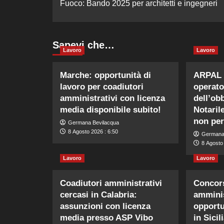
Fuoco: Bando 2025 per architetti e ingegneri
Sapevi che…
Lavoro
Lavoro
Marche: opportunità di
ARPAL 
lavoro per coadiutori
operato
amministrativi con licenza
dell’ob
media disponibile subito!
Notaril
non per
Germana Bevilacqua
8 Agosto 2026 : 6:50
Germana
8 Agosto 
Lavoro
Lavoro
Coadiutori amministrativi
Concors
cercasi in Calabria:
amminis
assunzioni con licenza
opportu
media presso ASP Vibo
in Sicili