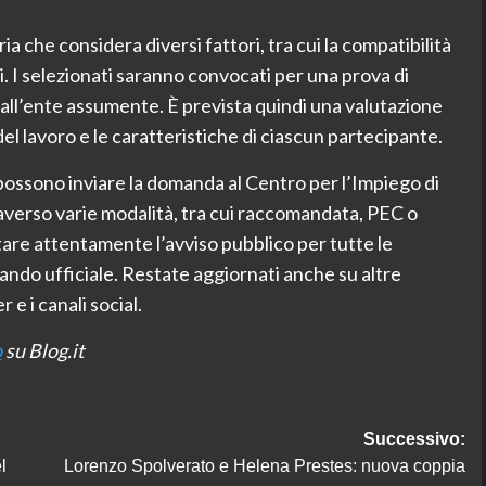
 che considera diversi fattori, tra cui la compatibilità
ti. I selezionati saranno convocati per una prova di
all’ente assumente. È prevista quindi una valutazione
del lavoro e le caratteristiche di ciascun partecipante.
i possono inviare la domanda al Centro per l’Impiego di
raverso varie modalità, tra cui raccomandata, PEC o
are attentamente l’avviso pubblico per tutte le
bando ufficiale. Restate aggiornati anche su altre
e i canali social.
o
su Blog.it
Successivo:
l
Lorenzo Spolverato e Helena Prestes: nuova coppia