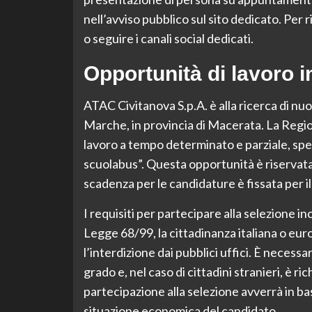
nell’avviso pubblico sul sito dedicato. Per 
o seguire i canali social dedicati.
Opportunità di lavoro 
ATAC Civitanova S.p.A. è alla ricerca di nuo
Marche, in provincia di Macerata. La Regio
lavoro a tempo determinato e parziale, spec
scuolabus”. Questa opportunità è riservata a
scadenza per le candidature è fissata per i
I requisiti per partecipare alla selezione i
Legge 68/99, la cittadinanza italiana o e
l’interdizione dai pubblici uffici. È neces
grado e, nel caso di cittadini stranieri, è ri
partecipazione alla selezione avverrà in base
situazione economica del candidato.