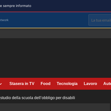
are sempre informato
etwork
Stasera in TV
Food
Tecnologia
Lavoro
Aut
studio della scuola dell’obbligo per disabili