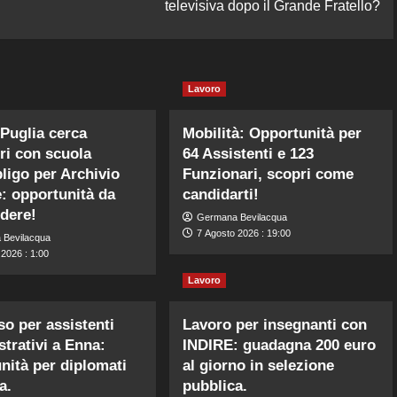
televisiva dopo il Grande Fratello?
Lavoro
Puglia cerca
Mobilità: Opportunità per
ri con scuola
64 Assistenti e 123
bligo per Archivio
Funzionari, scopri come
e: opportunità da
candidarti!
dere!
Germana Bevilacqua
7 Agosto 2026 : 19:00
 Bevilacqua
2026 : 1:00
Lavoro
o per assistenti
Lavoro per insegnanti con
trativi a Enna:
INDIRE: guadagna 200 euro
nità per diplomati
al giorno in selezione
a.
pubblica.