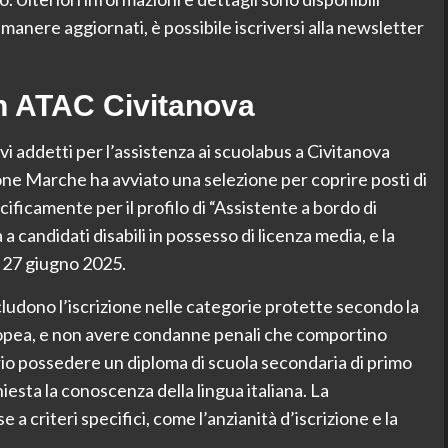
rimanere aggiornati, è possibile iscriversi alla newsletter
in ATAC Civitanova
vi addetti per l’assistenza ai scuolabus a Civitanova
ne Marche ha avviato una selezione per coprire posti di
ificamente per il profilo di “Assistente a bordo di
 candidati disabili in possesso di licenza media, e la
l 27 giugno 2025.
ncludono l’iscrizione nelle categorie protette secondo la
uropea, e non avere condanne penali che comportino
sario possedere un diploma di scuola secondaria di primo
chiesta la conoscenza della lingua italiana. La
 a criteri specifici, come l’anzianità d’iscrizione e la