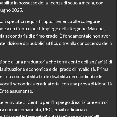
bilità in possesso della licenza di scuola media, con
giugno 2025.
ari specifici requisiti: appartenenza alle categorie
zione a un Centro per l’Impiego della Regione Marche,
cuola secondaria di primo grado. È fondamentale non aver
erdizione dai pubblici uffici, oltre alla conoscenza della
ione di una graduatoria che terrà conto dell’anzianità di
la situazione economica e del grado di invalidità. Prima
rà la compatibilità tra le disabilità dei candidati e le
vocati secondo la graduatoria, con una prova di idoneità
l’Ente assumente.
 inviate al Centro per l’Impiego di iscrizione entro il
 tra cui raccomandata, PEC, email ordinaria o
Ulteriori informazioni e dettagli sono disponibili