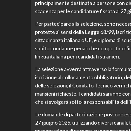
principalmente destinata a persone con disa
scadenza per le candidature fissata al 27 
Per partecipare alla selezione, sono necess
protette ai sensi della Legge 68/99, iscri
cittadinanza italiana o UE, e diploma di s
subito condanne penali che comportino l’int
lingua italiana per i candidati stranieri.
La selezione avverrà attraverso la formulaz
iscrizione al collocamento obbligatorio, del
delle selezioni, il Comitato Tecnico verifiche
mansioni richieste. I candidati saranno con
che si svolgerà sotto la responsabilità del
Le domande di partecipazione possono essere
27 giugno 2025, utilizzando diversi canali,
presentazione di persona su appuntamento. 