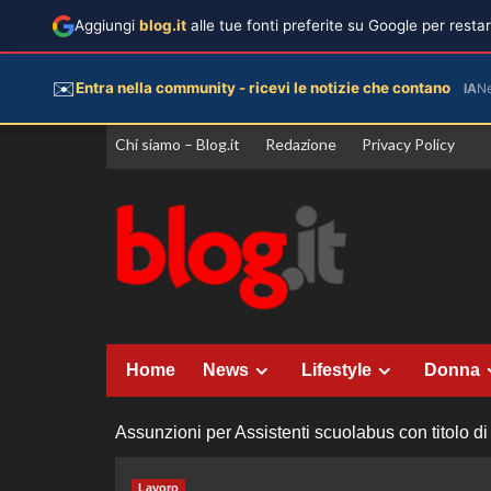
Aggiungi
blog.it
alle tue fonti preferite su Google per rest
✉️
Entra nella community - ricevi le notizie che contano
IA
N
Vai
Chi siamo – Blog.it
Redazione
Privacy Policy
al
contenuto
Home
News
Lifestyle
Donna
Assunzioni per Assistenti scuolabus con titolo di 
Lavoro