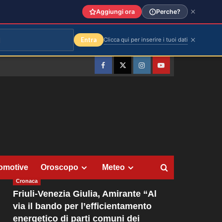
Aggiungi ora
Perche?
Entra
Clicca qui per inserire i tuoi dati
Facebook
Twitter
Instagram
YouTube
omotive
Oroscopo
Meteo
Cronaca
Friuli-Venezia Giulia, Amirante “Al
via il bando per l’efficientamento
energetico di parti comuni dei